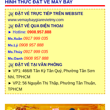
HÌNH THỨC ĐẶT VÉ MÁY BAY
ĐẶT VÉ TRỰC TIẾP TRÊN WEBSITE
www.vemaybaygiarevietmy.com
ĐẶT VÉ QUA ĐIỆN THOẠI
► Hotline:
0908.957.888
0917 999 035
Ms.Xuân
0908 957 888
Ms.Lý
0917 999 035
Ms.Thủy
0908 957 888
Ms.Oanh
ĐẶT VÉ TẠI VĂN PHÒNG
► VP1: 466/8 Tân Kỳ Tân Quý, Phường Tân Sơn
Nhì, TPHCM
► VP2: 56 Nguyễn Thị Thập, Phường Tân Thuận,
TPHCM