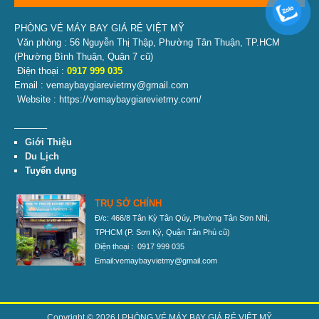
PHÒNG VÉ MÁY BAY GIÁ RẺ VIỆT MỸ
Văn phòng : 56 Nguyễn Thị Thập, Phường Tân Thuận, TP.HCM
(Phường Bình Thuận, Quận 7 cũ)
Điện thoại :
0917 999 035
Email : vemaybaygiarevietmy@gmail.com
Website : https://vemaybaygiarevietmy.com/
———–
Giới Thiệu
Du Lịch
Tuyển dụng
TRỤ SỞ CHÍNH
Đ/c: 466/8 Tân Kỳ Tân Qúy, Phường Tân Sơn Nhì,
TPHCM
(P. Sơn Kỳ, Quận Tân Phú cũ)
Điện thoại : 0917 999 035
Email:vemaybayvietmy@gmail.com
Copyright © 2026 |
PHÒNG VÉ MÁY BAY GIÁ RẺ VIỆT MỸ