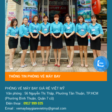
THÔNG TIN PHÒNG VÉ MÁY BAY
PHÒNG VÉ MÁY BAY GIÁ RẺ VIỆT MỸ
Văn phòng : 56 Nguyễn Thị Thập, Phường Tân Thuận, TP.HCM
(Phường Bình Thuận, Quận 7 cũ)
Điện thoại :
0917 999 035
Email : vemaybaygiarevietmy@gmail.com