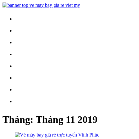
Trang Chủ
Vé Máy Bay
Vé Nội Địa
Vé Quốc Tế
Khuyến Mãi
Tin Tức
Vé Máy Bay Tết
Vé Tàu Hỏa
Tháng:
Tháng 11 2019