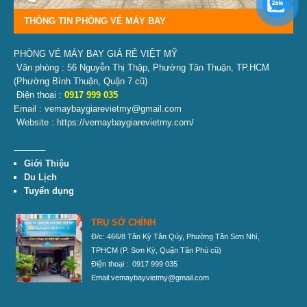
THÔNG TIN PHÒNG VÉ MÁY BAY
PHÒNG VÉ MÁY BAY GIÁ RẺ VIỆT MỸ
Văn phòng : 56 Nguyễn Thị Thập, Phường Tân Thuận, TP.HCM
(Phường Bình Thuận, Quận 7 cũ)
Điện thoại :
0917 999 035
Email : vemaybaygiarevietmy@gmail.com
Website : https://vemaybaygiarevietmy.com/
———–
Giới Thiệu
Du Lịch
Tuyển dụng
TRỤ SỞ CHÍNH
Đ/c: 466/8 Tân Kỳ Tân Qúy, Phường Tân Sơn Nhì,
TPHCM
(P. Sơn Kỳ, Quận Tân Phú cũ)
Điện thoại : 0917 999 035
Email:vemaybayvietmy@gmail.com