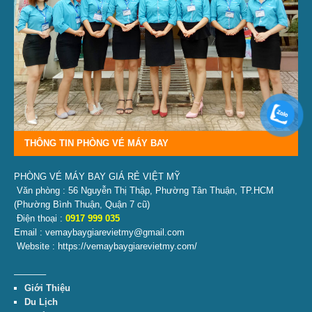
THÔNG TIN PHÒNG VÉ MÁY BAY
PHÒNG VÉ MÁY BAY GIÁ RẺ VIỆT MỸ
Văn phòng : 56 Nguyễn Thị Thập, Phường Tân Thuận, TP.HCM
(Phường Bình Thuận, Quận 7 cũ)
Điện thoại :
0917 999 035
Email : vemaybaygiarevietmy@gmail.com
Website : https://vemaybaygiarevietmy.com/
———–
Giới Thiệu
Du Lịch