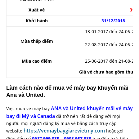
Xuất vé
31/
Khởi hành
31/12/2018
13-01-2017 đến 24-06-20
Mùa thấp điểm
22-08-2017 đến 24-06-20
Mùa cao điểm
25-06-2017 đến 21-08-20
Giá vé chưa bao gồm thuế p
Làm cách nào để mua vé máy bay khuyến mãi
Ana và United.
ANA và United khuyến mãi vé máy
Việc mua vé máy bay
bay đi Mỹ và Canada
đã trở nên rất dễ dàng với mọi
người; mọi người đăng ký mua vé bằng cách truy cập
https://vemaybaygiarevietmy.com
website
hoặc gọi
điện đến số
0917 999 035 – 0908 957 888
hay đến trực tiếp