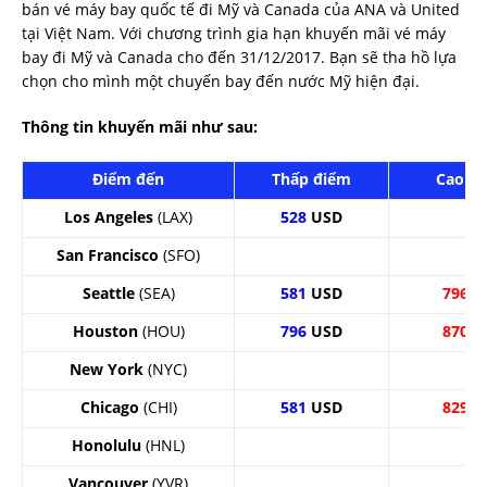
bán vé máy bay quốc tế đi Mỹ và Canada của ANA và United
tại Việt Nam. Với chương trình gia hạn khuyến mãi vé máy
bay đi Mỹ và Canada cho đến 31/12/2017. Bạn sẽ tha hồ lựa
chọn cho mình một chuyến bay đến nước Mỹ hiện đại.
Thông tin khuyến mãi như sau:
Điểm đến
Thấp điểm
Cao đ
Los Angeles
(LAX)
528
USD
San Francisco
(SFO)
Seattle
(SEA)
581
USD
796
U
Houston
(HOU)
796
USD
870
U
New York
(NYC)
Chicago
(CHI)
581
USD
829
U
Honolulu
(HNL)
Vancouver
(YVR)