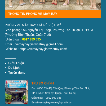
THÔNG TIN PHÒNG VÉ MÁY BAY
PHÒNG VÉ MÁY BAY GIÁ RẺ VIỆT MỸ
Văn phòng : 56 Nguyễn Thị Thập, Phường Tân Thuận, TP.HCM
(Phường Bình Thuận, Quận 7 cũ)
Điện thoại :
0917 999 035
Email : vemaybaygiarevietmy@gmail.com
Website : https://vemaybaygiarevietmy.com/
———–
Giới Thiệu
Du Lịch
Tuyển dụng
TRỤ SỞ CHÍNH
Đ/c: 466/8 Tân Kỳ Tân Qúy, Phường Tân Sơn Nhì,
TPHCM
(P. Sơn Kỳ, Quận Tân Phú cũ)
Điện thoại : 0917 999 035
Email:vemaybayvietmy@gmail.com