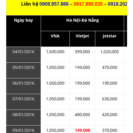
Liên hệ
0908.957.888
–
0917.999.035
–
0918.202.0
Ngày bay
Hà Nội-Đà Nẵng
VNA
Vietjet
Jetstar
04/01/2016
1,600,000
399,000
1,020,000
1
05/01/2016
1,050,000
199,000
470,000
1
06/01/2016
1,050,000
199,000
190,000
1
07/01/2016
1,050,000
199,000
630,000
1
08/01/2016
1,050,000
480,000
420,000
1
09/01/2016
1,050,000
149,000
370,000
1