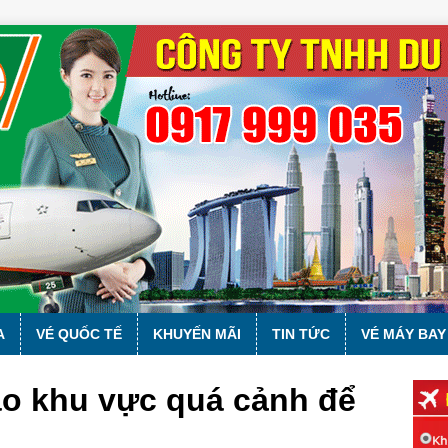
A
VÉ QUỐC TẾ
KHUYẾN MÃI
TIN TỨC
VÉ MÁY BAY
 vào khu vực quá cảnh để