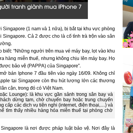
Singapore (1 nam và 1 nữa), bị bắt tại khu vực phòng
 Singapore. Cả 2 được cho là cố tình trà trộn vào sân
rường.
 biết: “Những người trên mua vé máy bay, lọt vào khu
ửa hàng miễn thuế, nhưng không chịu lên máy bay. Họ
m được bảo vệ (PAPPA) của Singapore”.
 mở bán Iphone 7 đầu tiên vào ngày 16/09. Không chỉ
pple tại Singapore còn thu hút lượng lớn các thương
lân cận, trong đó có Việt Nam.
hoặc Lounge): là khu vực gần sảnh trong sân bay và
hách dừng tạm, chờ chuyến bay hoặc trung chuyển
 cấp các dịch vụ tiện nghi (internet, điện thoại,…) và
hể tìm thấy nhiều hàng hóa miễn thuế tại phòng chờ
Singapore là nơi được pháp luật bảo vệ. Nơi đây là