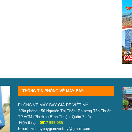
THÔNG TIN PHÒNG VÉ MÁY BAY
PHÒNG VÉ MÁY BAY GIÁ RẺ VIỆT MỸ
Văn phòng : 56 Nguyễn Thị Thập, Phường Tân Thuận,
TP.HCM
(Phường Bình Thuận, Quận 7 cũ)
Điện thoại :
0917 999 035
Email : vemaybaygiarevietmy@gmail.com