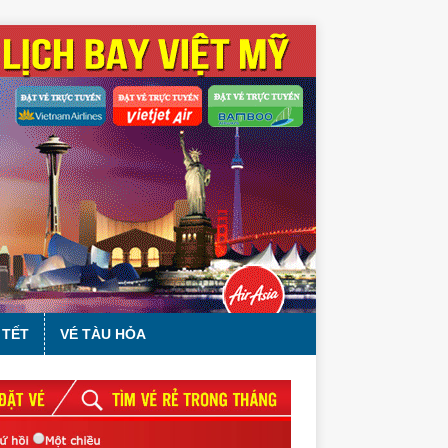
 TẾT
VÉ TÀU HỎA