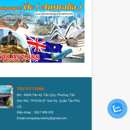
TRỤ SỞ CHÍNH
Đ/c: 466/8 Tân Kỳ Tân Qúy, Phường Tân
Sơn Nhì, TPHCM
(P. Sơn Kỳ, Quận Tân Phú
cũ)
Điện thoại : 0917 999 035
Email:vemaybayvietmy@gmail.com