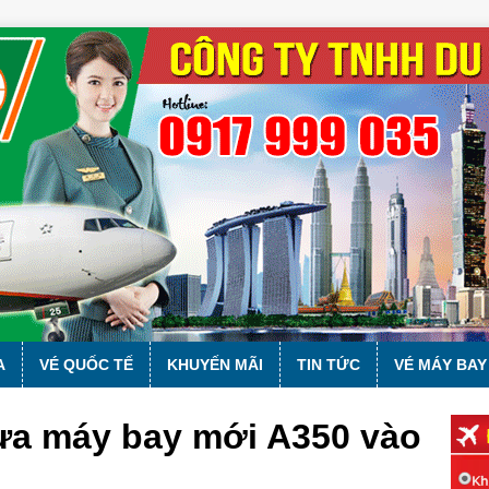
A
VÉ QUỐC TẾ
KHUYẾN MÃI
TIN TỨC
VÉ MÁY BAY
đưa máy bay mới A350 vào