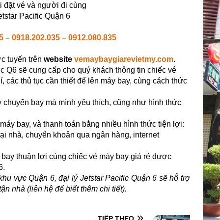
i đặt vé và người đi cùng
etstar Pacific Quận 6
5 – 0918.202.035 – 0912.080.835
ực tuyến trên
website
vemaybaygiarevietmy.com
.
fic Q6 sẽ cung cấp cho quý khách thông tin chiếc vé
, các thủ tục cần thiết để lên máy bay, cùng cách thức
 chuyến bay mà mình yêu thích, cũng như hình thức
 máy bay, và thanh toán bằng nhiều hình thức tiện lợi:
p tại nhà, chuyển khoản qua ngân hàng, internet
bay thuận lợi cùng chiếc vé máy bay giá rẻ được
6.
hu vực Quận 6, đại lý Jetstar Pacific Quận 6 sẽ hỗ trợ
n nhà (liên hệ để biết thêm chi tiết).
TIẾP THEO