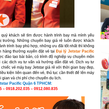
,
quý khách sẽ tìm được hành trình bay mà mình yêu
 thị trường. Những chuyến bay giá rẻ luôn được khách
ành trình bay phù hợp, những ưu đãi tốt nhất thì không
ch hàng thường xuyên đặt vé tại
Đại lý Jetstar Pacific
c đào tạo bài bản, có trình độ nghiệp vụ chuyên môn
i các dịch vụ tư vấn và hướng dẫn đặt vé. Dịch vụ tư
chiếc vé máy bay Jetstar giá rẻ với thời gian bay đẹp,
iều kiện liên quan đến vé, thủ tục cần thiết để lên máy
 gian và chi phí cho chuyến du lịch.
Jetstar Pacific Quận 6 TPHCM:
5 – 0918.202.035 – 0912.080.835