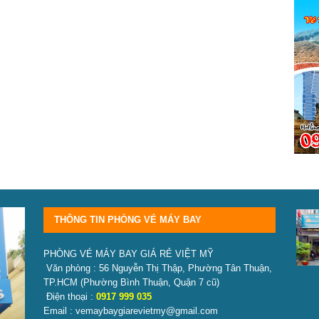
THÔNG TIN PHÒNG VÉ MÁY BAY
PHÒNG VÉ MÁY BAY GIÁ RẺ VIỆT MỸ
Văn phòng : 56 Nguyễn Thị Thập, Phường Tân Thuận,
TP.HCM
(Phường Bình Thuận, Quận 7 cũ)
Điện thoại :
0917 999 035
Email : vemaybaygiarevietmy@gmail.com