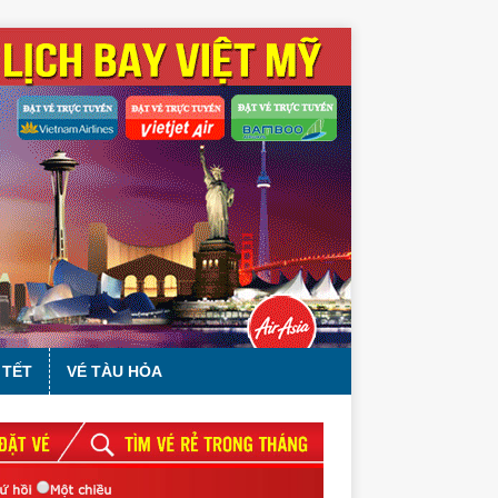
 TẾT
VÉ TÀU HỎA