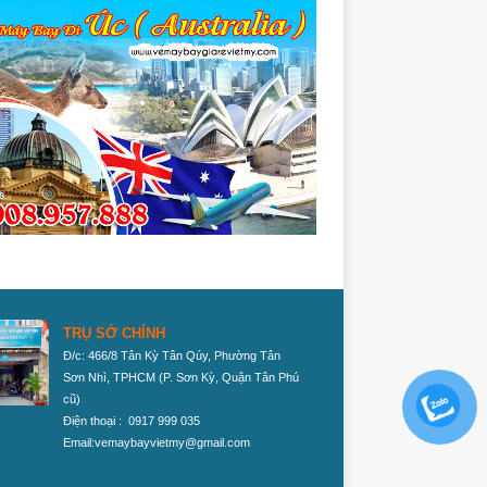
TRỤ SỞ CHÍNH
Đ/c: 466/8 Tân Kỳ Tân Qúy, Phường Tân
Sơn Nhì, TPHCM
(P. Sơn Kỳ, Quận Tân Phú
cũ)
Điện thoại : 0917 999 035
Email:vemaybayvietmy@gmail.com