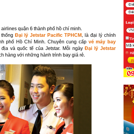
c airlines quận 6 thành phố hồ chí minh.
 thống
Đại lý Jetstar Pacific TPHCM
,
là đại lý chính
hành phố Hồ Chí Minh. Chuyên cung cấp
vé máy bay
địa và quốc tế của Jetstar. Mỗi ngày
Đại lý Jetstar
h hàng với những hành trình bay giá rẻ.