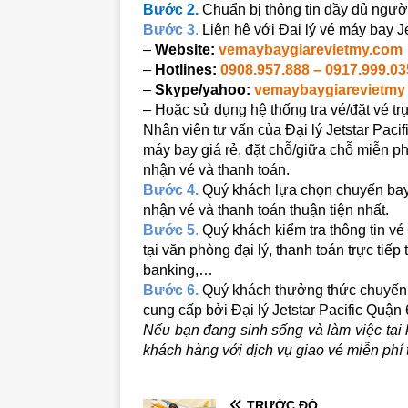
Bước 2.
Chuẩn bị thông tin đầy đủ ngườ
Bước 3
.
Liên hệ với Đại lý vé máy bay J
–
Website:
vemaybaygiarevietmy.com
–
Hotlines:
0908.957.888 – 0917.999.03
–
Skype/yahoo:
vemaybaygiarevietmy
– Hoặc sử dụng hệ thống tra vé/đặt vé tr
Nhân viên tư vấn của Đại lý Jetstar Paci
máy bay giá rẻ, đặt chỗ/giữa chỗ miễn phí
nhận vé và thanh toán.
Bước 4.
Quý khách lựa chọn chuyến bay
nhận vé và thanh toán thuận tiện nhất.
Bước 5
.
Quý khách kiểm tra thông tin vé
tại văn phòng đại lý, thanh toán trực tiế
banking,…
Bước 6.
Quý khách thưởng thức chuyến 
cung cấp bởi Đại lý Jetstar Pacific Quận 
Nếu bạn đang sinh sống và làm việc tại k
khách hàng với dịch vụ giao vé miễn phí tậ
TRƯỚC ĐÓ