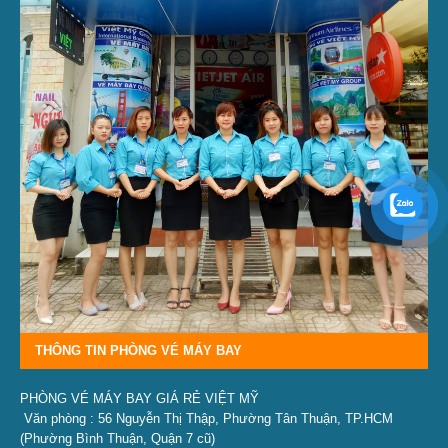
THÔNG TIN PHÒNG VÉ MÁY BAY
PHÒNG VÉ MÁY BAY GIÁ RẺ VIỆT MỸ
Văn phòng : 56 Nguyễn Thị Thập, Phường Tân Thuận, TP.HCM
(Phường Bình Thuận, Quận 7 cũ)