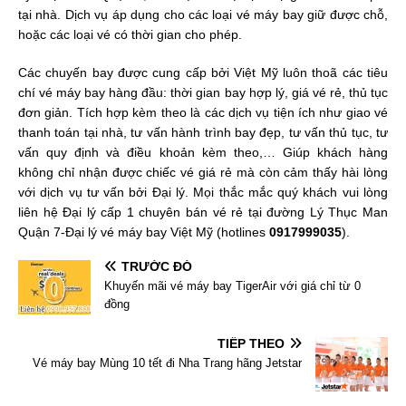
tại nhà. Dịch vụ áp dụng cho các loại vé máy bay giữ được chỗ,
hoặc các loại vé có thời gian cho phép.
Các chuyến bay được cung cấp bởi Việt Mỹ luôn thoã các tiêu
chí vé máy bay hàng đầu: thời gian bay hợp lý, giá vé rẻ, thủ tục
đơn giản. Tích hợp kèm theo là các dịch vụ tiện ích như giao vé
thanh toán tại nhà, tư vấn hành trình bay đẹp, tư vấn thủ tục, tư
vấn quy định và điều khoản kèm theo,… Giúp khách hàng
không chỉ nhận được chiếc vé giá rẻ mà còn cảm thấy hài lòng
với dịch vụ tư vấn bởi Đại lý. Mọi thắc mắc quý khách vui lòng
liên hệ Đại lý cấp 1 chuyên bán vé rẻ tại đường Lý Thục Man
Quận 7-Đại lý vé máy bay Việt Mỹ (hotlines
0917999035
).
TRƯỚC ĐÓ
Khuyến mãi vé máy bay TigerAir với giá chỉ từ 0
đồng
TIẾP THEO
Vé máy bay Mùng 10 tết đi Nha Trang hãng Jetstar