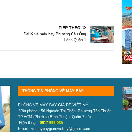
TIẾP THEO
Đại lý vé máy bay Phường Cầu Ông
Lãnh Quận 1
THÔNG TIN PHÒNG VÉ MÁY BAY
PHÒNG VÉ MÁY BAY GIÁ RẺ VIỆT MỸ
Văn phòng : 56 Nguyễn Thị Thập, Phường Tân Thuận,
TP.HCM
(Phường Bình Thuận, Quận 7 cũ)
Điện thoại :
0917 999 035
Email : vemaybaygiarevietmy@gmail.com