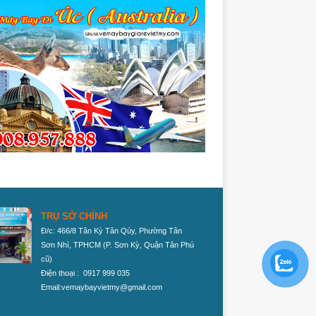
TRỤ SỞ CHÍNH
Đ/c: 466/8 Tân Kỳ Tân Qúy, Phường Tân
Sơn Nhì, TPHCM
(P. Sơn Kỳ, Quận Tân Phú
cũ)
Điện thoại : 0917 999 035
Email:vemaybayvietmy@gmail.com