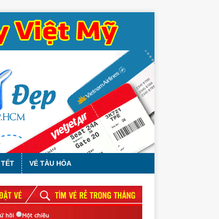
 TẾT
VÉ TÀU HỎA