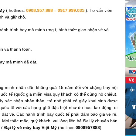
 Mỹ
( hotlines:
0908.957.888 – 0917.999.035
). Tư vấn viên
nh và giữ chỗ.
ành trình bay mà mình ưng í, hình thức giao nhận vé và
in và thanh toán.
ay mà mình đã đặt.
ng minh nhân dân không quá 15 năm đối với chặng bay nội
quốc tế (quốc gia miễn visa quý khách có thể dùng hộ chiếu).
ấy xác nhận nhân thân, trẻ nhỏ phải có giấy khai sinh được
uốc tế với các hạng ghế đặc biệt như du học, lao động, di
 đặt vé. Các hành trình bay quốc tế phải đảm bảo giá vé rẻ,
i.
Mọi thắc mắc, quý khách vui lòng liên hệ Đại lý chuyến bán
7-
Đại lý vé máy bay Việt Mỹ
(hotlines
0908957888
)