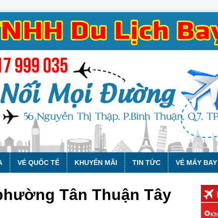
A
VÉ QUỐC TẾ
KHUYẾN MÃI
TIN TỨC
VÉ MÁY BAY
 phường Tân Thuận Tây