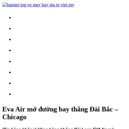
Trang Chủ
Vé Máy Bay
Vé Nội Địa
Vé Quốc Tế
Khuyến Mãi
Tin Tức
Vé Máy Bay Tết
Vé Tàu Hỏa
Eva Air mở đường bay thẳng Đài Bắc –
Chicago