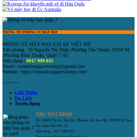
THÔNG TIN PHÒNG VÉ MÁY BAY
PHÒNG VÉ MÁY BAY GIÁ RẺ VIỆT MỸ
Văn phòng : 56 Nguyễn Thị Thập, Phường Tân Thuận, TP.HCM
(Phường Bình Thuận, Quận 7 cũ)
Điện thoại :
0917 999 035
Email : vemaybaygiarevietmy@gmail.com
Website : https://vemaybaygiarevietmy.com/
———–
Giới Thiệu
Du Lịch
Tuyển dụng
TRỤ SỞ CHÍNH
Đ/c: 466/8 Tân Kỳ Tân Qúy, Phường Tân Sơn Nhì, TPHCM
(P. Sơn
Kỳ, Quận Tân Phú cũ)
Điện thoại : 0917 999 035
Email:vemaybayvietmy@gmail.com