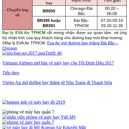
Hành trình
Thời gian
bay
Chicago-Đài
00:20 –
Chuyến bay
BR055
Bắc
06:00
về
BR395 hoặc
Đài Bắc-
07:20-09:10
BR391
TPHCM
09:20-11:35
Đại lý EVA Air TPHCM
rất mong nhận được sự quan tâm, và ủng
hộ nhiệt tình của quý khách hàng cho đường bay mới khai trương.
©Đại lý EVA Air TPHCM:
Eva Air mở đường bay thẳng Đài Bắc –
Chicago
Trước đó
Vietnam Airlines mở bán vé máy bay cận Tết Đinh Dậu 2017
Tiếp theo
Vietjet Air mở đường bay thẳng từ Nha Trang đi Thanh Hóa