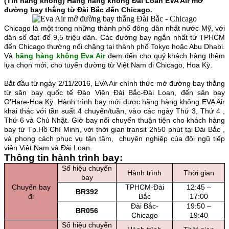
(Tin hàng không) Hãng hàng không Đài Loan EVA Air mở
đường bay thẳng từ Đài Bắc đến Chicago.
Chicago là một trong những thành phố đông dân nhất nước Mỹ, với
dân số đạt đế 9,5 triệu dân. Các đường bay ngắn nhất từ TPHCM
đến Chicago thường nối chặng tại thành phố Tokyo ho
ặc Abu Dhabi.
Và
hãng hàng không Eva Air
đem đến cho quý khách hàng thêm
lựa chọn mới, cho tuyến đường từ Việt Nam đi Chicago, Hoa Kỳ.
Bắt đầu từ ngày 2/11/2016, EVA Air chính thức mở đường bay thẳng
từ sân bay quốc tế Đào Viên Đài Bắc-Đài Loan, đến sân bay
O’Hare-Hoa Kỳ. Hành trình bay mới được hãng hàng không EVA Air
khai thác với tần suất 4 chuyến/tuần, vào các ngày Thứ 3, Thứ 4 ,
Thứ 6 và Chủ Nhật. Giờ bay nối chuyến thuận tiện cho khách hàng
bay từ Tp.Hồ Chí Minh, với thời gian transit 2h50 phút tại Đài Bắc ,
và phong cách phục vụ tận tâm, chuyên nghiệp của đội ngũ tiếp
viên Việt Nam và Đài Loan.
Thông tin hành trình bay:
Số hiệu chuyến
Hành trình
Thời gian
bay
Chuyến bay
TPHCM-Đài
12:45 –
BR392
đi
Bắc
17:00
Đài Bắc-
19:50 –
BR056
Chicago
19:40
Số hiệu chuyến