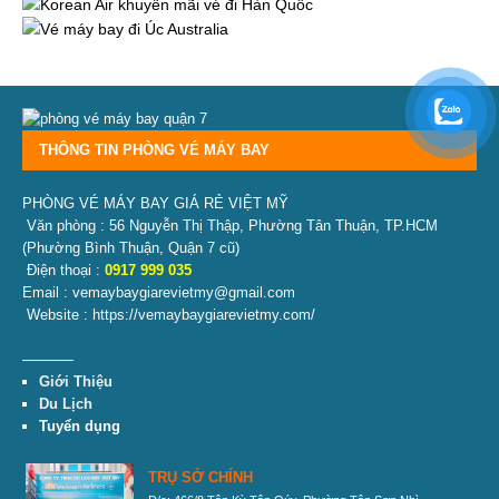
THÔNG TIN PHÒNG VÉ MÁY BAY
PHÒNG VÉ MÁY BAY GIÁ RẺ VIỆT MỸ
Văn phòng : 56 Nguyễn Thị Thập, Phường Tân Thuận, TP.HCM
(Phường Bình Thuận, Quận 7 cũ)
Điện thoại :
0917 999 035
Email : vemaybaygiarevietmy@gmail.com
Website : https://vemaybaygiarevietmy.com/
———–
Giới Thiệu
Du Lịch
Tuyển dụng
TRỤ SỞ CHÍNH