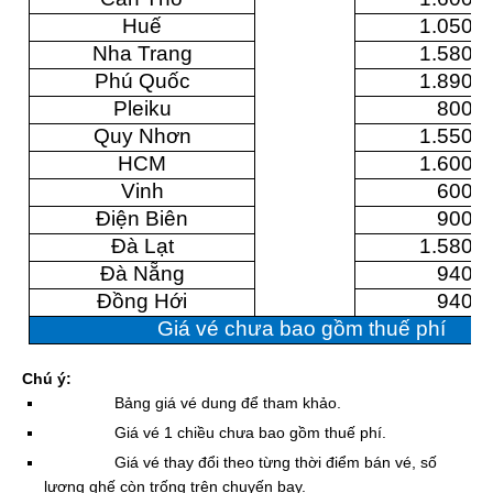
Huế
1.050.
Nha Trang
1.580.
Phú Quốc
1.890.
Pleiku
800.
Quy Nhơn
1.550.
HCM
1.600.
Vinh
600.
Điện Biên
900.
Đà Lạt
1.580.
Đà Nẵng
940.
Đồng Hới
940.
Giá vé chưa bao gồm thuế phí
Chú ý:
Bảng giá vé dung để tham khảo.
Giá vé 1 chiều chưa bao gồm thuế phí.
Giá vé thay đổi theo từng thời điểm bán vé, số
lượng ghế còn trống trên chuyến bay.