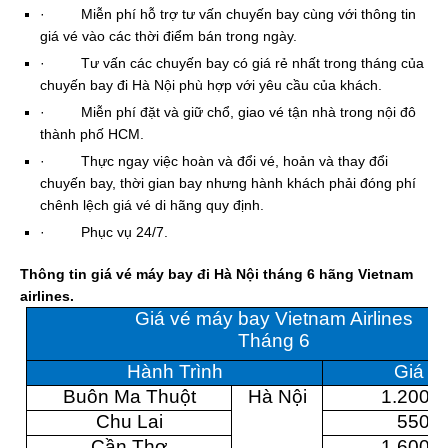
·
Miễn phí hỗ trợ tư vấn chuyến bay cùng với thông tin
giá vé vào các thời điểm bán trong ngày.
·
Tư vấn các chuyến bay có giá rẻ nhất trong tháng của
chuyến bay đi Hà Nội phù hợp với yêu cầu của khách.
·
Miễn phí đặt và giữ chổ, giao vé tận nhà trong nội đô
thành phố HCM.
·
Thực ngay việc hoàn và đổi vé, hoản và thay đổi
chuyến bay, thời gian bay nhưng hành khách phải đóng phí
chênh lệch giá vé di hãng quy định.
·
Phục vụ 24/7.
Thông tin giá vé máy bay đi Hà Nội tháng 6 hãng Vietnam
airlines.
Giá vé máy bay Vietnam Airlines
Tháng 6
Hành Trình
Giá v
Buôn Ma Thuột
Hà Nội
1.200.
Chu Lai
550.
Cần Thơ
1.600.