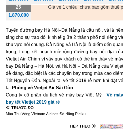
25
Giá vé 1 chiều, chưa bao gồm thuế phí 
1.870.000
Tuyến đường bay Hà Nội–Đà Nẵng là cầu nối, và là nền
tảng cho sự trao đổi kinh tế giữa 2 thành phố nói riêng và
khu vực nói chung. Đà Nẵng và Hà Nội là điểm đến quan
trọng, trong kết hoạch mở rộng đường bay nội địa của
Vietjet Air. Chính vì vậy quý khách có thể tìm thấy vé máy
bay Đà Nẵng – Hà Nội, và Hà Nội – Đà Nẵng của Vietjet
dễ dàng, đặc biệt là các chuyến bay trong mùa cao điểm
Tết Nguyên Đán. Ngoài ra, vé tết 2019 rẻ hơn khi đặt vé
tại
Phòng vé Vietjet Air Sài Gòn
.
Công ty cổ phần du lịch vé máy bay Việt Mỹ :
Vé máy
bay tết Vietjet 2019 giá rẻ
TRƯỚC ĐÓ
Mùa Thu Vàng Vietnam Airlines Đà Nẵng Pleiku
TIẾP THEO