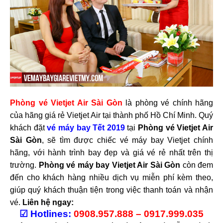
Phòng vé Vietjet Air Sài Gòn
là phòng vé chính hãng
của hãng giá rẻ Vietjet Air tại thành phố Hồ Chí Minh. Quý
khách đặt
vé máy bay Tết 2019
tại
Phòng vé Vietjet Air
Sài Gòn
, sẽ tìm được chiếc vé máy bay Vietjet chính
hãng, với hành trình bay đẹp và giá vé rẻ nhất trên thị
trường.
Phòng vé máy bay Vietjet Air Sài Gòn
còn đem
đến cho khách hàng nhiều dịch vụ miễn phí kèm theo,
giúp quý khách thuận tiện trong việc thanh toán và nhận
vé.
Liên hệ ngay:
☑
Hotlines:
0908.957.888 – 0917.999.035