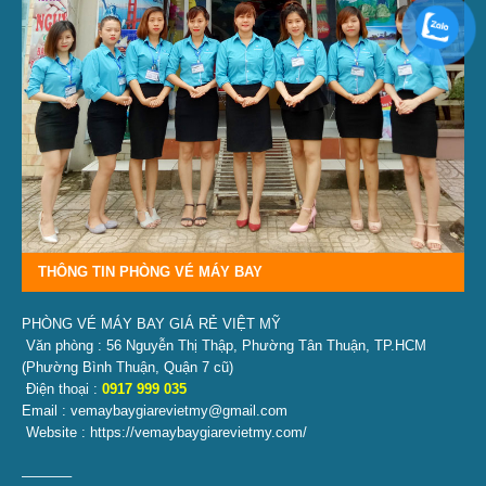
THÔNG TIN PHÒNG VÉ MÁY BAY
PHÒNG VÉ MÁY BAY GIÁ RẺ VIỆT MỸ
Văn phòng : 56 Nguyễn Thị Thập, Phường Tân Thuận, TP.HCM
(Phường Bình Thuận, Quận 7 cũ)
Điện thoại :
0917 999 035
Email : vemaybaygiarevietmy@gmail.com
Website : https://vemaybaygiarevietmy.com/
———–