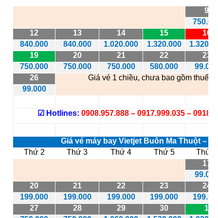
9
750.00
12
13
14
15
16
840.000
840.000
1.020.000
1.320.000
1.320.0
19
20
21
22
23
750.000
750.000
750.000
580.000
99.00
26
Giá vé 1 chiều, chưa bao gồm thuế ph
99.000
☑
Hotlines:
0908.957.888 – 0917.999.035 – 0918.2
Giá vé máy bay Vietjet Buôn Ma Thuột – 
Thứ 2
Thứ 3
Thứ 4
Thứ 5
Thứ 6
17
99.00
20
21
22
23
24
199.000
199.000
199.000
199.000
199.00
27
28
29
30
1