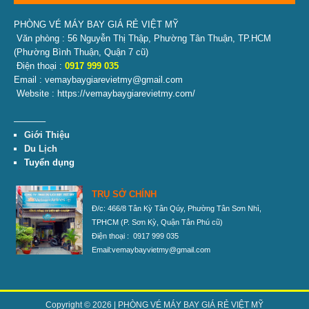
PHÒNG VÉ MÁY BAY GIÁ RẺ VIỆT MỸ
Văn phòng : 56 Nguyễn Thị Thập, Phường Tân Thuận, TP.HCM
(Phường Bình Thuận, Quận 7 cũ)
Điện thoại :
0917 999 035
Email : vemaybaygiarevietmy@gmail.com
Website : https://vemaybaygiarevietmy.com/
———–
Giới Thiệu
Du Lịch
Tuyển dụng
TRỤ SỞ CHÍNH
Đ/c: 466/8 Tân Kỳ Tân Qúy, Phường Tân Sơn Nhì,
TPHCM
(P. Sơn Kỳ, Quận Tân Phú cũ)
Điện thoại : 0917 999 035
Email:vemaybayvietmy@gmail.com
Copyright © 2026 |
PHÒNG VÉ MÁY BAY GIÁ RẺ VIỆT MỸ