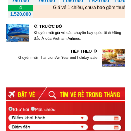
750.000
750.000
1.060.000
1.520.000
1.020.0
4
Giá vé 1 chiều, chưa bao gồm thuế ph
1.520.000
TRƯỚC ĐÓ
Khuyến mãi giá vé các chuyến bay quốc tế đi Đông
Bắc Á của Vietnam Airlines.
TIẾP THEO
Khuyến mãi Thai Lion Air Year end holiday sale