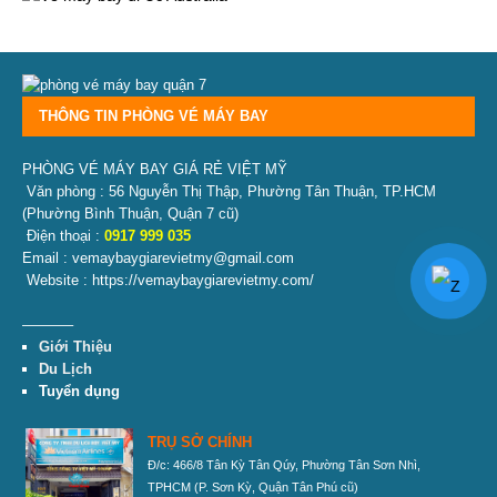
THÔNG TIN PHÒNG VÉ MÁY BAY
PHÒNG VÉ MÁY BAY GIÁ RẺ VIỆT MỸ
Văn phòng : 56 Nguyễn Thị Thập, Phường Tân Thuận, TP.HCM
(Phường Bình Thuận, Quận 7 cũ)
Điện thoại :
0917 999 035
Email : vemaybaygiarevietmy@gmail.com
Website : https://vemaybaygiarevietmy.com/
———–
Giới Thiệu
Du Lịch
Tuyển dụng
TRỤ SỞ CHÍNH
Đ/c: 466/8 Tân Kỳ Tân Qúy, Phường Tân Sơn Nhì,
TPHCM
(P. Sơn Kỳ, Quận Tân Phú cũ)