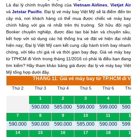
Là đại lý chính truyền thống của
Vietnam Airlines
,
Vietjet Air
và
Jetstar Pacific
.
Đại lý vé máy bay Việt Mỹ sẽ là điểm đến tin
cậy mà, nơi khách hàng có thể mua được chiếc vé máy bay
chính hãng với gia rẻ nhất trên thị trường.
Sở hữu đội ngũ
Booker chuyên nghiệp, được đào tạo bài bản và chuyên sâu,
kết hợp với sử dụng các hệ thống tra vé đặt vé hiện đại nhất
hiện nay; Đại lý Việt Mỹ cam kết cung cấp hành trình bay nhanh
chóng, với tiêu chí giá rẻ và thời gian bay đẹp. Giá vé máy bay
từ TPHCM đi Vinh trong tháng 11/2016 có phải là điều bạn đang
tìm kiếm? Hãy tham khảo bảng giá được đại lý vé máy bay Việt
Mỹ tổng hợp dưới đây.
THÁNG 11: Giá vé máy bay từ TP.HCM đi Vin
Thứ 2
Thứ 3
Thứ 4
Thứ 5
Thứ 6
Thứ 7
1
2
3
4
5
590.000
585.000
599.000
599.000
590.0
7
8
9
10
11
12
590.000
590.000
590.000
585.000
590.000
599.0
14
15
16
17
18
19