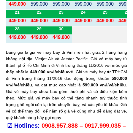
449.000
599.000
599.000
599.000
599.000
599.0
21
22
23
24
25
26
449.000
449.000
449.000
449.000
449.000
449.0
28
29
30
449.000
449.000
449.000
Bảng giá là giá vé máy bay đi Vinh rẻ nhất giữa 2 hãng hàng
không nội địa: Vietjet Air và Jetstar Pacific. Giá vé máy bay từ
thành phố Hồ Chí Minh đi Vinh trong tháng 11/2016 với mức giá
thấp nhất là
449.000 vnđ/chiều/vé
. Giá vé máy bay từ TPHCM
đi Vinh trong tháng 11/2016 dao động trong khoản
590.000
vnđ/vé/chiều
, và đạt mức cao nhất là
599.000 vnđ/vé/chiều
.
Giá vé máy bay chưa bao gồm thuế phí và có điều kiện kèm
theo. Mức giá vé máy bay có thể tăng nhanh tuỳ thuộc tình
trạng ghế ngồi còn lại trên chuyến bay, và các yếu tố khác.
Giá
vé có thể thay đổi, để nắm rõ giá vé cũng như dễ dàng đặt vé,
quý khách hàng hãy gọi ngay.
☑
Hotlines:
0908.957.888 – 0917.999.035 –