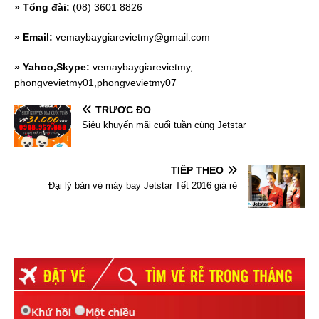
» Tổng đài:
(08) 3601 8826
» Email:
vemaybaygiarevietmy@gmail.com
» Yahoo,Skype:
vemaybaygiarevietmy,
phongvevietmy01,phongvevietmy07
TRƯỚC ĐÓ
Siêu khuyến mãi cuối tuần cùng Jetstar
TIẾP THEO
Đại lý bán vé máy bay Jetstar Tết 2016 giá rẻ