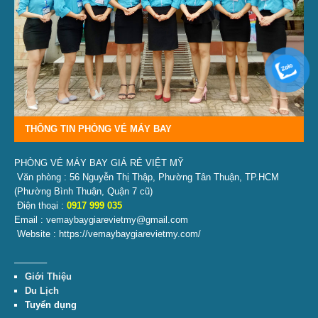
THÔNG TIN PHÒNG VÉ MÁY BAY
PHÒNG VÉ MÁY BAY GIÁ RẺ VIỆT MỸ
Văn phòng : 56 Nguyễn Thị Thập, Phường Tân Thuận, TP.HCM
(Phường Bình Thuận, Quận 7 cũ)
Điện thoại :
0917 999 035
Email : vemaybaygiarevietmy@gmail.com
Website : https://vemaybaygiarevietmy.com/
———–
Giới Thiệu
Du Lịch
Tuyển dụng