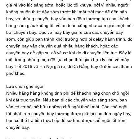
giá rẻ vào lúc sáng sớm, hoặc lúc tối khuya, bởi vì nhiều người
không muốn thức dậy sớm trước khi mặt trời mọc để đến sân
bay, và những chuyến bay vào ban đêm thường tạo cho khách
hàng cảm giác không tốt về an toàn cũng như cảm giác mệt mỏi
bởi chuyến bay. Đặc vé máy bay giá rẻ của các chuyến bay
sớm, còn giúp bạn tránh khỏi trường hợp bị delay hành trình, do
chuyến bay vận chuyển quá nhiều hàng khách, hoặc các
chuyến bay dễ gặp sự cố về cơ khí do di chuyển liên tục. Đây là
một trong những mẹo để lựa chọn thời gian hợp lý cho vé máy
bay Tết 2016 về Hà Nội giá rẻ, đi Đà Nẵng hay đi đến các thành
phố khác.
Lựa chọn ghế ngồi
Nhiều hãng hàng không tính phí để kháchh nàg chọn chỗ ngồi
khi đặt trực tuyến. Nếu bạn đi các chuyến vào sáng sớm, bạn
vẫn có cơ hội sở hữu những chỗ ngồi thoãi mái. Các chỗ ngồi
tốt nhất trên chuyến bay thường được giữ lại cho đến ngày bay,
bạn có thể trả tiền trực tiếp để sở hữu được chỗ ngồi tốt trên
chuyến bay.