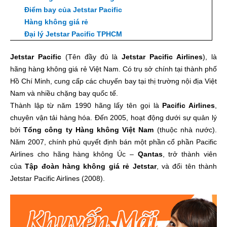
Điểm bay của Jetstar Pacific
Hàng không giá rẻ
Đại lý Jetstar Pacific TPHCM
Jetstar Pacific
(Tên đầy đủ là
Jetstar Pacific Airlines
), là
hãng hàng không giá rẻ Việt Nam. Có trụ sở chính tại thành phố
Hồ Chí Minh, cung cấp các chuyến bay tại thị trường nội địa Việt
Nam và nhiều chặng bay quốc tế.
Thành lập từ năm 1990 hãng lấy tên gọi là
Pacific Airlines
,
chuyên vận tải hàng hóa. Đến 2005, hoạt động dưới sự quản lý
bởi
Tổng công ty Hàng không Việt Nam
(thuộc nhà nước).
Năm 2007, chính phủ quyết định bán một phần cổ phần Pacific
Airlines cho hãng hàng không Úc –
Qantas
, trở thành viên
của
Tập đoàn hàng không giá rẻ Jetstar
, và đổi tên thành
Jetstar Pacific Airlines (2008).