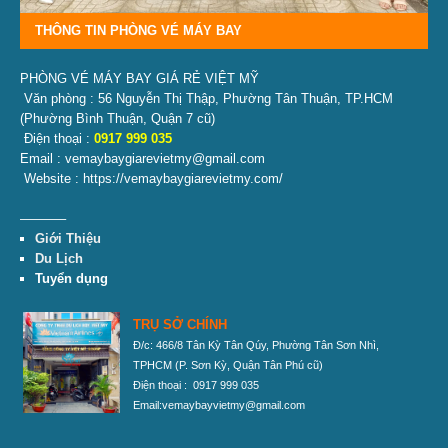
THÔNG TIN PHÒNG VÉ MÁY BAY
PHÒNG VÉ MÁY BAY GIÁ RẺ VIỆT MỸ
Văn phòng : 56 Nguyễn Thị Thập, Phường Tân Thuận, TP.HCM
(Phường Bình Thuận, Quận 7 cũ)
Điện thoại :
0917 999 035
Email : vemaybaygiarevietmy@gmail.com
Website : https://vemaybaygiarevietmy.com/
———–
Giới Thiệu
Du Lịch
Tuyển dụng
TRỤ SỞ CHÍNH
Đ/c: 466/8 Tân Kỳ Tân Qúy, Phường Tân Sơn Nhì,
TPHCM
(P. Sơn Kỳ, Quận Tân Phú cũ)
Điện thoại : 0917 999 035
Email:vemaybayvietmy@gmail.com