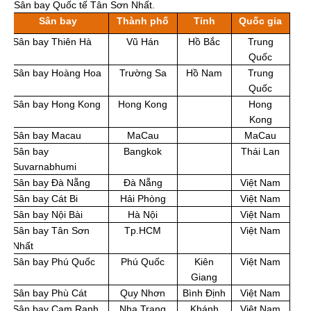
Sân bay Quốc tế Tân Sơn Nhất.
Sân bay
Thành phố
Tỉnh
Quốc gia
Sân bay Thiên Hà
Vũ Hán
Hồ Bắc
Trung
Quốc
Sân bay Hoàng Hoa
Trường Sa
Hồ Nam
Trung
Quốc
Sân bay Hong Kong
Hong Kong
Hong
Kong
Sân bay Macau
MaCau
MaCau
Sân bay
Bangkok
Thái Lan
Suvarnabhumi
Sân bay Đà Nẵng
Đà Nẵng
Việt Nam
Sân bay Cát Bi
Hải Phòng
Việt Nam
Sân bay Nội Bài
Hà Nội
Việt Nam
Sân bay Tân Sơn
Tp.HCM
Việt Nam
Nhất
Sân bay Phú Quốc
Phú Quốc
Kiên
Việt Nam
Giang
Sân bay Phù Cát
Quy Nhơn
Bình Định
Việt Nam
Sân bay Cam Ranh
Nha Trang
Khánh
Việt Nam