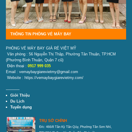
THÔNG TIN PHÒNG VÉ MÁY BAY
PHÒNG VÉ MÁY BAY GIÁ RẺ VIỆT MỸ
Văn phòng : 56 Nguyễn Thị Thập, Phường Tân Thuận, TP.HCM
(Phường Bình Thuận, Quận 7 cũ)
Điện thoại :
0917 999 035
Email : vemaybaygiarevietmy@gmail.com
Website : https://vemaybaygiarevietmy.com/
———–
Giới Thiệu
Du Lịch
Tuyển dụng
TRỤ SỞ CHÍNH
Đ/c: 466/8 Tân Kỳ Tân Qúy, Phường Tân Sơn Nhì,