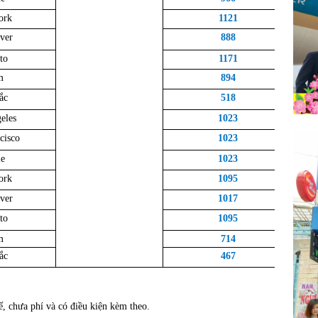
ork
1121
ver
888
to
1171
m
894
ắc
518
eles
1023
cisco
1023
le
1023
ork
1095
ver
1017
to
1095
m
714
ắc
467
, chưa phí và có điều kiện kèm theo.