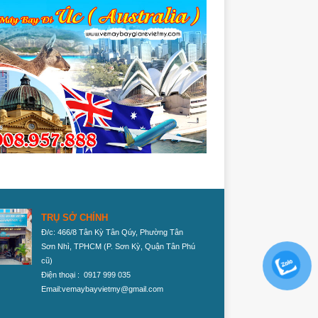
TRỤ SỞ CHÍNH
Đ/c: 466/8 Tân Kỳ Tân Qúy, Phường Tân
Sơn Nhì, TPHCM
(P. Sơn Kỳ, Quận Tân Phú
cũ)
Điện thoại : 0917 999 035
Email:vemaybayvietmy@gmail.com