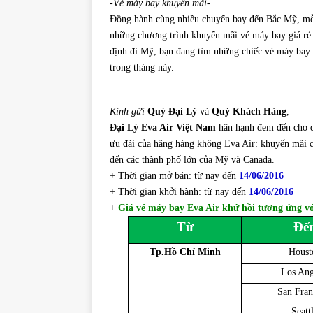
-Vé máy bay khuyến mãi-
Đồng hành cùng nhiều chuyến bay đến Bắc Mỹ, mỗi
những chương trình khuyến mãi vé máy bay giá rẻ 
định đi Mỹ, bạn đang tìm những chiếc vé máy bay đ
trong tháng này.
Kính gửi
Quý Đại Lý
và
Quý Khách Hàng
,
Đại Lý Eva Air Việt Nam
hân hạnh đem đến cho q
ưu đãi của hãng hàng không Eva Air: khuyến mãi 
đến các thành phố lớn của Mỹ và Canada.
+ Thời gian mở bán: từ nay đến
14/06/2016
+ Thời gian khởi hành: từ nay đến
14/06/2016
+
Giá vé máy bay Eva Air khứ hồi tương ứng vớ
Từ
Đế
Tp.Hồ Chí Minh
Houst
Los Ang
San Fran
Seatt