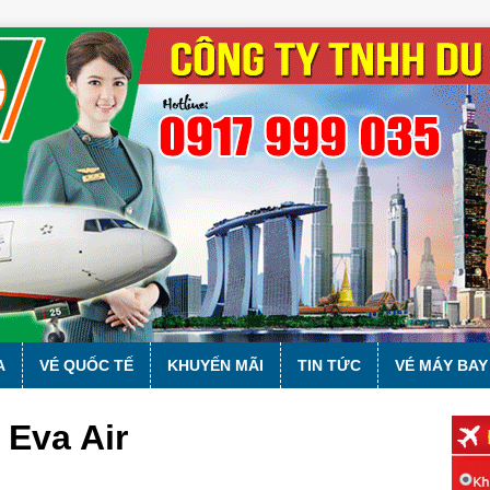
A
VÉ QUỐC TẾ
KHUYẾN MÃI
TIN TỨC
VÉ MÁY BAY
Eva Air