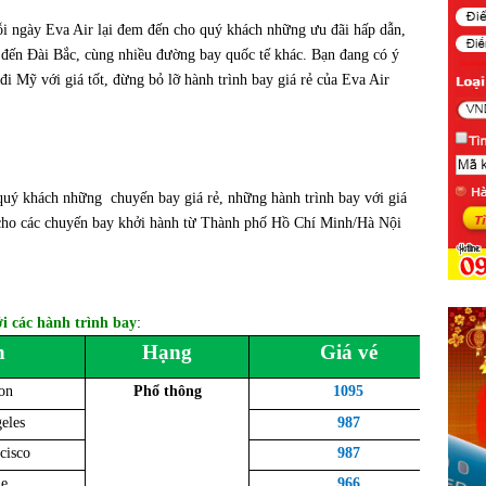
 ngày Eva Air lại đem đến cho quý khách những ưu đãi hấp dẫn,
đến Đài Bắc, cùng nhiều đường bay quốc tế khác. Bạn đang có ý
i Mỹ với giá tốt, đừng bỏ lỡ hành trình bay giá rẻ của Eva Air
uý khách những chuyến bay giá rẻ, những hành trình bay với giá
cho các chuyến bay khởi hành từ Thành phố Hồ Chí Minh/Hà Nội
i các hành trình bay
:
n
Hạng
Giá vé
on
Phổ thông
1095
eles
987
cisco
987
le
966