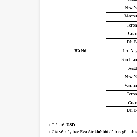
New Y
Vancou
Toron
Gua
Đài B
Hà Nội
Los Ang
San Fran
Seatt
New Y
Vancou
Toron
Gua
Đài B
+ Tiền tệ:
USD
+ Giá vé máy bay Eva Air khứ hồi đã bao gồm thuế