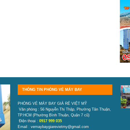
THÔNG TIN PHÒNG VÉ MÁY BAY
PHÒNG VÉ MÁY BAY GIÁ RẺ VIỆT MỸ
Văn phòng : 56 Nguyễn Thị Thập, Phường Tân Thuận,
TP.HCM
(Phường Bình Thuận, Quận 7 cũ)
Điện thoại :
0917 999 035
Email : vemaybaygiarevietmy@gmail.com