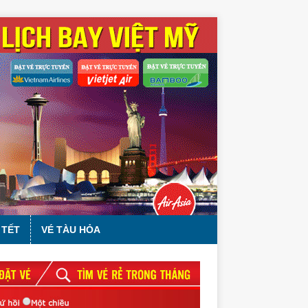
 TẾT
VÉ TÀU HỎA