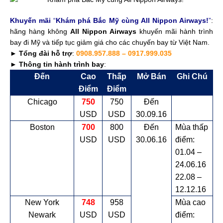
Khuyến mãi
“
Khám phá Bắc Mỹ cùng All Nippon Airways!
”
:
hãng hàng không
All Nippon Airways
khuyến mãi hành trình
bay đi Mỹ và tiếp tục giảm giá cho các chuyến bay từ Việt Nam.
►
Tổng đài hỗ trợ
:
0908.957.888 – 0917.999.035
►
Thông tin hành trình bay
:
Đến
Cao
Thấp
Mở Bán
Ghi Chú
Điểm
Điểm
Chicago
750
750
Đến
USD
USD
30.09.16
Boston
700
800
Đến
Mùa thấp
USD
USD
30.06.16
điểm:
01.04 –
24.06.16
22.08 –
12.12.16
New York
748
958
Mùa cao
Newark
USD
USD
điểm: