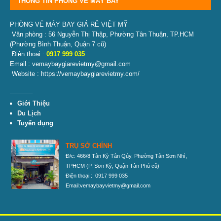
THÔNG TIN PHÒNG VÉ MÁY BAY
PHÒNG VÉ MÁY BAY GIÁ RẺ VIỆT MỸ
Văn phòng : 56 Nguyễn Thị Thập, Phường Tân Thuận, TP.HCM
(Phường Bình Thuận, Quận 7 cũ)
Điện thoại :
0917 999 035
Email : vemaybaygiarevietmy@gmail.com
Website : https://vemaybaygiarevietmy.com/
———–
Giới Thiệu
Du Lịch
Tuyển dụng
TRỤ SỞ CHÍNH
Đ/c: 466/8 Tân Kỳ Tân Qúy, Phường Tân Sơn Nhì,
TPHCM
(P. Sơn Kỳ, Quận Tân Phú cũ)
Điện thoại : 0917 999 035
Email:vemaybayvietmy@gmail.com