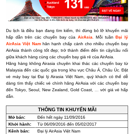
Du lịch là điều bạn đang tìm kiếm, thì đừng bỏ lỡ khuyến mãi
hấp dẫn trên các chuyến bay của
AirAsia
. Mỗi tuần
Đại lý
AirAsia Việt Nam
hân hạnh chấp cánh cho nhiều chuyến bay
AirAsia thành công tốt đẹp; trở thành điểm đến tin cậy/cầu nối
giữa khách hàng cùng các chuyến bay giá rẻ của AirAsia.
Hãng hàng không Airasia chuyên khai thác các chuyến bay từ
Malaysia đến các quốc gia trong khu vực Châu Á, Châu Úc. Đặt
vé máy bay tại Đại lý Airasia Việt Nam, quý khách có thể dễ
dàng tìm thấy chiếc vé chính hãng AirAsia với các chuyến bay
đến Tokyo, Seoul, New Zealand, Gold Coast, … với giá vé hấp
dẫn.
THÔNG TIN KHUYẾN MÃI
Mở bán:
Đến hết ngày 11/09/2016
Khởi hành:
Từ 06/09/2016 đến 05/02/2017
Kênh bán:
Đại lý AirAsia Việt Nam