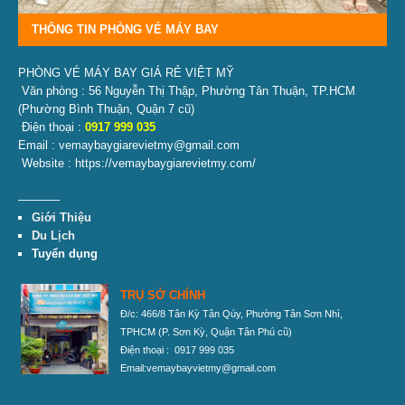
THÔNG TIN PHÒNG VÉ MÁY BAY
PHÒNG VÉ MÁY BAY GIÁ RẺ VIỆT MỸ
Văn phòng : 56 Nguyễn Thị Thập, Phường Tân Thuận, TP.HCM
(Phường Bình Thuận, Quận 7 cũ)
Điện thoại :
0917 999 035
Email : vemaybaygiarevietmy@gmail.com
Website : https://vemaybaygiarevietmy.com/
———–
Giới Thiệu
Du Lịch
Tuyển dụng
TRỤ SỞ CHÍNH
Đ/c: 466/8 Tân Kỳ Tân Qúy, Phường Tân Sơn Nhì,
TPHCM
(P. Sơn Kỳ, Quận Tân Phú cũ)
Điện thoại : 0917 999 035
Email:vemaybayvietmy@gmail.com