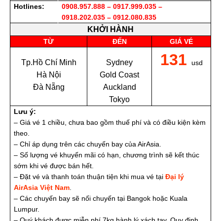
Hotlines:
0908.957.888 – 0917.999.035 –
0918.202.035 – 0912.080.835
KHỞI HÀNH
TỪ
ĐẾN
GIÁ VÉ
131
Tp.Hồ Chí Minh
Sydney
usd
Hà Nội
Gold Coast
Đà Nẵng
Auckland
Tokyo
Lưu ý:
– Giá vé 1 chiều, chưa bao gồm thuế phí và có điều kiện kèm
theo.
– Chỉ áp dụng trên các chuyến bay của AirAsia.
– Số lượng vé khuyến mãi có hạn, chương trình sẽ kết thúc
sớm khi vé được bán hết.
– Đặt vé và thanh toán thuận tiện khi mua vé tại
Đại lý
AirAsia Việt Nam
.
– Các chuyến bay sẽ nối chuyến tại Bangok hoặc Kuala
Lumpur.
– Quý khách được miễn phí 7kg hành lý xách tay. Quy định