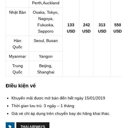
Perth,Auckland
Nhật Bản
Osaka, Tokyo,
Nagoya,
Fukuoka,
133
242
313
550
Sapporo
USD
USD
USD
USD
Hàn
Seoul, Busan
Quốc
Myanmar
Yangon
Trung
Beijing,
Quốc
Shanghai
Điều kiện vé
Khuyến mãi được mở bán đến hết ngày 15/01/2019
Thời gian lưu trú: 3 ngày – 1 tháng
Giá vé chỉ áp dụng trên chuyến bay do hãng khai thác.
THAI AIRWAYS