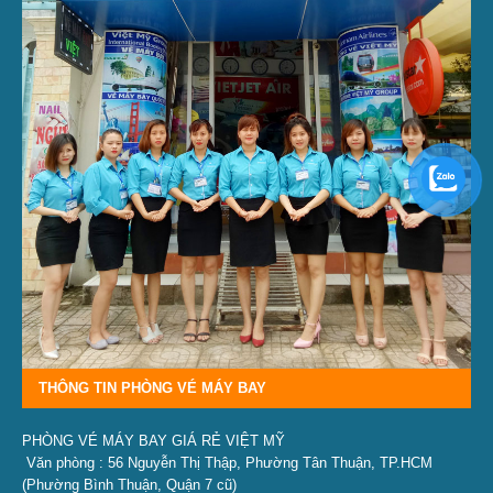
THÔNG TIN PHÒNG VÉ MÁY BAY
PHÒNG VÉ MÁY BAY GIÁ RẺ VIỆT MỸ
Văn phòng : 56 Nguyễn Thị Thập, Phường Tân Thuận, TP.HCM
(Phường Bình Thuận, Quận 7 cũ)