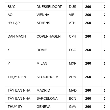
ĐỨC
DUESSELDORF
DUS
260
290
ÁO
VIENNA
VIE
260
290
HY LẠP
ATHENS
ATH
260
290
ĐAN MẠCH
COPENHAGEN
CPH
260
290
Ý
ROME
FCO
260
290
Ý
MILAN
MXP
260
290
THỤY ĐIỂN
STOCKHOLM
ARN
260
290
TÂY BAN NHA
MADRID
MAD
260
290
TÂY BAN NHA
BARCELONA
BCN
260
290
THỤY SỸ
GENEVA
GVA
260
290