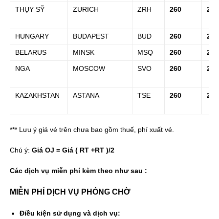
THỤY SỸ
ZURICH
ZRH
260
290
HUNGARY
BUDAPEST
BUD
260
290
BELARUS
MINSK
MSQ
260
290
NGA
MOSCOW
SVO
260
290
KAZAKHSTAN
ASTANA
TSE
260
290
*** Lưu ý giá vé trên chưa bao gồm thuế, phí xuất vé.
Chú ý:
Giá OJ = Giá ( RT +RT )/2
Các dịch vụ miễn phí kèm theo như sau :
MIỄN PHÍ DỊCH VỤ PHÒNG CHỜ
Điều kiện sử dụng và dịch vụ: