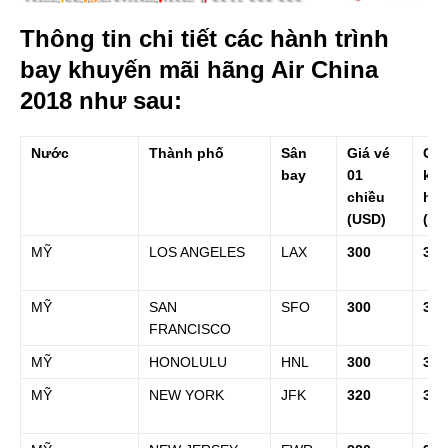
Thông tin chi tiết các hành trình
bay khuyến mãi hãng Air China
2018 như sau:
Nước
Thành phố
Sân
Giá vé
Giá
bay
01
kh
chiều
hồi
(USD)
(US
MỸ
LOS ANGELES
LAX
300
300
MỸ
SAN
SFO
300
300
FRANCISCO
MỸ
HONOLULU
HNL
300
300
MỸ
NEW YORK
JFK
320
350