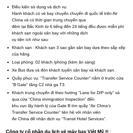
Điều kiện sử dụng và dịch vụ:
Hành khách có vé bay chuyển chuyến đi quốc tế trên Air
China và có thời gian trung chuyển qua
đêm tại Bắc Kinh từ 6 tiếng đến 24 tiếng đều được miễn phí
khách sạn ngoài sân bay với những dịch
vụ tiện ích như sau:
Khách sạn : Khách sạn 3 sao gần sân bay dựa theo sắp xếp
của hãng.
Loại phòng: 02 khách /phòng (kèm ăn sáng)
Xe Bus đưa và đón khách tuyến sân bay và khách sạn.
Quầy phục vụ: “Transfer Service Counter” nằm ở trước cửa
“B Gate” tầng C2 nhà ga T3.
Khách trung chuyển đi theo hướng “Lane for D/P only” và
qua cửa “China immigration Inspection” đến
khu vực lấy hành lý của Gate B tìm quầy “Air China’s
Transfer Service Counter” liên hệ với nhân viên
Air China để nhận dịch vụ “Transit Hotel Services”.
Công ty cổ phần du lịch vé máy bay Việt Mỹ ®
: