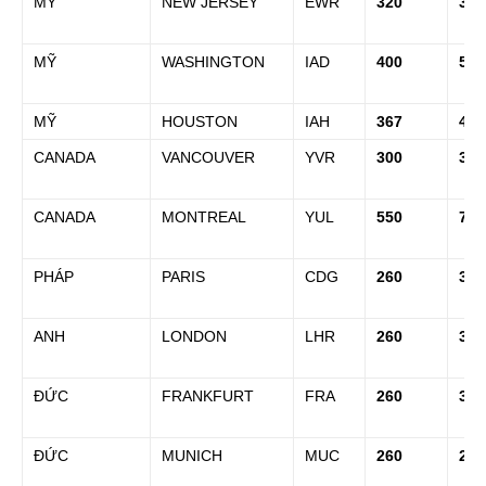
MỸ
NEW JERSEY
EWR
320
350
MỸ
WASHINGTON
IAD
400
510
MỸ
HOUSTON
IAH
367
460
CANADA
VANCOUVER
YVR
300
300
CANADA
MONTREAL
YUL
550
700
PHÁP
PARIS
CDG
260
320
ANH
LONDON
LHR
260
320
ĐỨC
FRANKFURT
FRA
260
320
ĐỨC
MUNICH
MUC
260
290