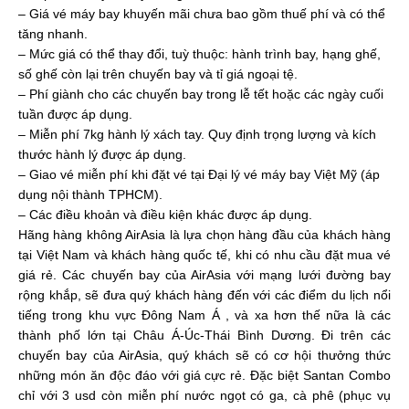
– Giá vé máy bay khuyến mãi chưa bao gồm thuế phí và có thể
tăng nhanh.
– Mức giá có thể thay đổi, tuỳ thuộc: hành trình bay, hạng ghế,
số ghế còn lại trên chuyến bay và tỉ giá ngoại tệ.
– Phí giành cho các chuyến bay trong lễ tết hoặc các ngày cuối
tuần được áp dụng.
– Miễn phí 7kg hành lý xách tay. Quy định trọng lượng và kích
thước hành lý được áp dụng.
– Giao vé miễn phí khi đặt vé tại Đại lý vé máy bay Việt Mỹ (áp
dụng nội thành TPHCM).
– Các điều khoản và điều kiện khác được áp dụng.
Hãng hàng không AirAsia là lựa chọn hàng đầu của khách hàng
tại Việt Nam và khách hàng quốc tế, khi có nhu cầu đặt mua vé
giá rẻ. Các chuyến bay của AirAsia với mạng lưới đường bay
rộng khắp, sẽ đưa quý khách hàng đến với các điểm du lịch nổi
tiếng trong khu vực Đông Nam Á , và xa hơn thế nữa là các
thành phố lớn tại Châu Á-Úc-Thái Bình Dương. Đi trên các
chuyến bay của AirAsia, quý khách sẽ có cơ hội thưởng thức
những món ăn độc đáo với giá cực rẻ. Đặc biệt Santan Combo
chỉ với 3 usd còn miễn phí nước ngọt có ga, cà phê (phục vụ