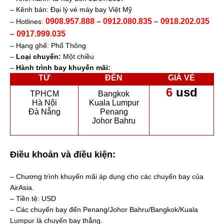
– Kênh bán: Đại lý vé máy bay Việt Mỹ
0908.957.888 – 0912.080.835 – 0918.202.035
– Hotlines:
– 0917.999.035
– Hạng ghế: Phổ Thông
–
Loại chuyến:
Một chiều
–
Hành trình bay khuyến mãi:
TỪ
ĐẾN
GIÁ VÉ
6
usd
TPHCM
Bangkok
Hà Nội
Kuala Lumpur
Đà Nẵng
Penang
Johor Bahru
Điều khoản và điều kiện:
– Chương trình khuyến mãi áp dụng cho các chuyến bay của
AirAsia.
– Tiền tệ: USD
– Các chuyến bay đến Penang/Johor Bahru/Bangkok/Kuala
Lumpur là chuyến bay thẳng.