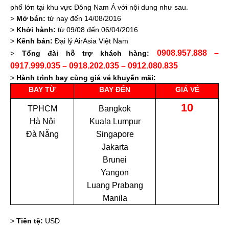
phố lớn tại khu vực Đông Nam Á với nội dung như sau.
>
Mở bán:
từ nay đến 14/08/2016
>
Khởi hành:
từ 09/08 đến 06/04/2016
>
Kênh bán:
Đại lý AirAsia Việt Nam
0908.957.888 –
>
Tổng đài hỗ trợ khách hàng:
0917.999.035 – 0918.202.035 – 0912.080.835
>
Hành trình bay cùng giá vé khuyến mãi:
BAY TỪ
BAY ĐẾN
GIÁ VÉ
10
TPHCM
Bangkok
Hà Nội
Kuala Lumpur
Đà Nẵng
Singapore
Jakarta
Brunei
Yangon
Luang Prabang
Manila
>
Tiền tệ:
USD