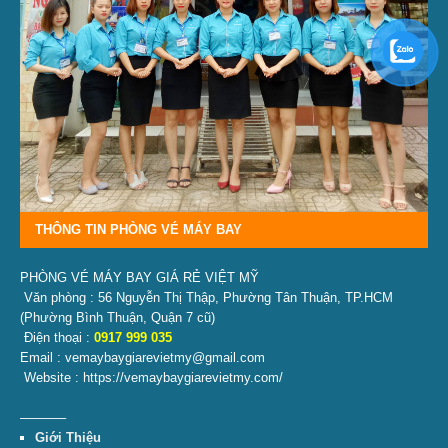
THÔNG TIN PHÒNG VÉ MÁY BAY
PHÒNG VÉ MÁY BAY GIÁ RẺ VIỆT MỸ
Văn phòng : 56 Nguyễn Thị Thập, Phường Tân Thuận, TP.HCM
(Phường Bình Thuận, Quận 7 cũ)
Điện thoại :
0917 999 035
Email : vemaybaygiarevietmy@gmail.com
Website : https://vemaybaygiarevietmy.com/
———–
Giới Thiệu