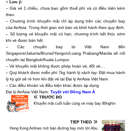
>
Lưu ý:
– Giá vé 1 chiều, chưa bao gồm thuế phí và có điều kiện kèm
theo.
– Chương trình khuyến mãi chỉ áp dụng trên các chuyến bay
của AirAsia. Trong thời gian mở bán và khởi hành theo quy định.
– Số lượng vé khuyến mãi có hạn, chương trình kết thúc sớm
khi vé được bán hết.
– Các chuyến bay từ Việt Nam đến
Singapore/Jakarta/Brunei/Yangon/Luang Prabang/Manila sẽ nối
chuyến tại Bangkok/Kuala Lumpur.
– Vé khuyến mãi không được phép hoàn vé, đổi vé,…
– Quý khách được miễn phí 7kg hành lý xách tay. Đặt mua hành
lý ký gửi sẽ rẻ hơn khi đặt vé tại Đại lý AirAsia Việt Nam.
– Các điều khoản và điều kiện khác được áp dụng.
Đại lý AirAsia Việt Nam:
Tuyệt vời Đông Nam Á
TRƯỚC ĐÓ
Khuyến mãi cuối tuần cùng vé máy bay 80nghìn
TIẾP THEO
Hong Kong Airlines mở bán đường bay mới tới Abu