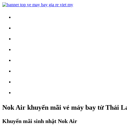
Trang Chủ
Vé Máy Bay
Vé Nội Địa
Vé Quốc Tế
Khuyến Mãi
Tin Tức
Vé Máy Bay Tết
Vé Tàu Hỏa
Nok Air khuyến mãi vé máy bay từ Thái L
Khuyến mãi sinh nhật Nok Air