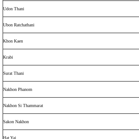
Udon Thani
Ubon Ratchathani
Khon Kaen
Krabi
Surat Thani
Nakhon Phanom
Nakhon Si Thammarat
Sakon Nakhon
Hat Yai