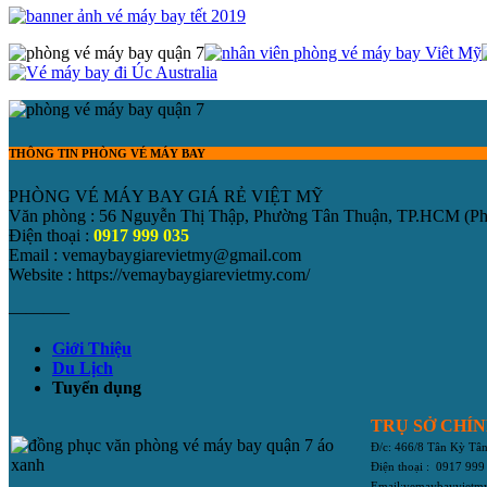
THÔNG TIN PHÒNG VÉ MÁY BAY
PHÒNG VÉ MÁY BAY GIÁ RẺ VIỆT MỸ
Văn phòng : 56 Nguyễn Thị Thập, Phường Tân Thuận, TP.HCM
(P
Điện thoại :
0917 999 035
Email : vemaybaygiarevietmy@gmail.com
Website : https://vemaybaygiarevietmy.com/
———–
Giới Thiệu
Du Lịch
Tuyển dụng
TRỤ SỞ CHÍ
Đ/c: 466/8 Tân Kỳ T
Điện thoại : 0917 999
Email:vemaybayviet