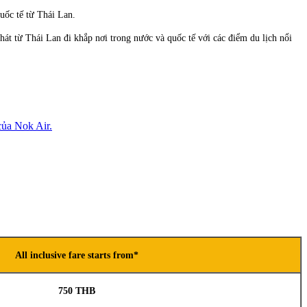
uốc tế từ Thái Lan.
át từ Thái Lan đi khắp nơi trong nước và quốc tế với các điểm du lịch nổi
của Nok Air.
All inclusive fare starts from*
750 THB