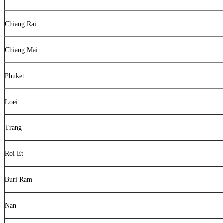
Chiang Rai
Chiang Mai
Phuket
Loei
Trang
Roi Et
Buri Ram
Nan