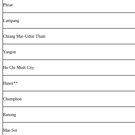
Phrae
Lampang
Chiang Mai–Udon Thani
Yangon
Ho Chi Minh City
Hanoi**
Chumphon
Ranong
Mae Sot