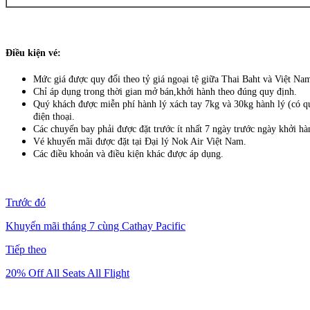
Điều kiện vé:
Mức giá được quy đổi theo tỷ giá ngoại tệ giữa Thai Baht và Việt Nam Đ
Chỉ áp dụng trong thời gian mở bán,khởi hành theo đúng quy định.
Quý khách được miễn phí hành lý xách tay 7kg và 30kg hành lý (có quy
điện thoại.
Các chuyến bay phải được đặt trước ít nhất 7 ngày trước ngày khởi hà
Vé khuyến mãi được đặt tại Đại lý Nok Air Việt Nam.
Các điều khoản và điều kiện khác được áp dụng.
Trước đó
Khuyến mãi tháng 7 cùng Cathay Pacific
Tiếp theo
20% Off All Seats All Flight