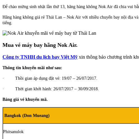
Để chào mừng sinh nhật lần thứ 13, hãng hàng không Nok Air đã chia vui bằn
Hãng hàng không giá rẻ Thái Lan – Nok Air với nhiều chuyến bay nội địa và 
tiếng.
Mua vé máy bay hãng Nok Air.
Công ty TNHH du lịch bay Việt Mỹ
xin thông báo chương trình kh
Thông tin khuyến mãi như sau:
· Thồi gian áp dụng đặt vé: 19/07 – 26/07/2017.
· Thời gian khởi hành: 26/07/2017 – 30/09/2018.
Bảng giá vé khuyến mã.
Bangkok (Don Mueang)
Phitsanulok