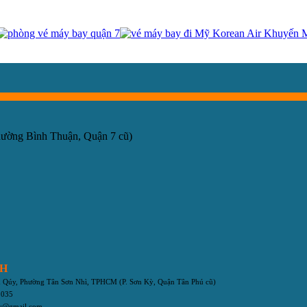
hường Bình Thuận, Quận 7 cũ)
NH
ân Qúy, Phường Tân Sơn Nhì, TPHCM
(P. Sơn Kỳ, Quận Tân Phú cũ)
 035
my@gmail.com