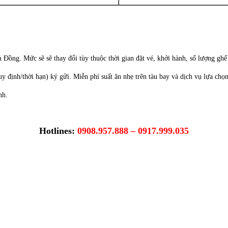
ồng. Mức sẽ sẽ thay đổi tùy thuộc thời gian đặt vé, khởi hành, số lượng ghế cò
 định/thời hạn) ký gửi. Miễn phí suất ăn nhẹ trên tàu bay và dịch vụ lựa chọ
nh.
Hotlines:
0908.957.888 – 0917.999.035