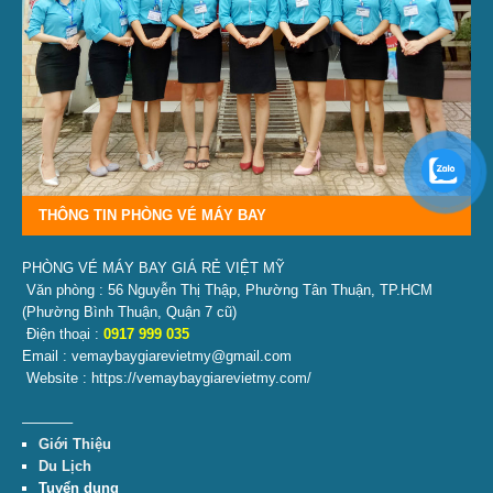
THÔNG TIN PHÒNG VÉ MÁY BAY
PHÒNG VÉ MÁY BAY GIÁ RẺ VIỆT MỸ
Văn phòng : 56 Nguyễn Thị Thập, Phường Tân Thuận, TP.HCM
(Phường Bình Thuận, Quận 7 cũ)
Điện thoại :
0917 999 035
Email : vemaybaygiarevietmy@gmail.com
Website : https://vemaybaygiarevietmy.com/
———–
Giới Thiệu
Du Lịch
Tuyển dụng