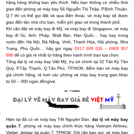
hãng hàng không bạn yêu thích. Nếu bạn không có nhiều thời
gian đến phòng vé máy bay 56 Nguyễn Thị Thập, P.Bình Thuận,
Q.7 thì có thể gọi đặt vé qua điện thoại, vé máy bay sẽ được
giao đến tận nhà cho bạn, miễn phí giao vé trong thành phố.
Khi cần đặt vé máy bay đi Mỹ, vé máy bay đi Singapore, vé máy
bay đi Úc, Anh, Pháp, Nhật Bản, Hàn Quốc… hay bay trong
nước đến Hà Nội, Đà Nẵng, Vinh, Thanh Hóa, Hải phòng, Nha
Trang, Phú Quốc… hãy gọi ngay
0917 999 035 – 0908 957
888
để có giá rẻ nhất từ hãng theo hành trình bạn lựa chọn.
Tổng đại lý vé máy bay Việt Mỹ, trụ sở chính tại 32 Tân Kỳ Tân
Quý, P.Tây Thạnh, Q.Tân Phú, TP.HCM, điểm bán vé máy bay
giá chính hãng, rẻ hơn các phòng vé máy bay trung gian khác
từ 50 – 300 ngàn đồng/vé.
Hiện tại đã có vé máy bay Tết Nguyên Đán,
đại lý vé máy bay
quận 7
, phòng vé máy bay chính thức hãng Vietnam Airlines,
Vietjet, Jetstar tại quận 7, TPHCM. Chỉ cần bạn gọi, vé máy bay