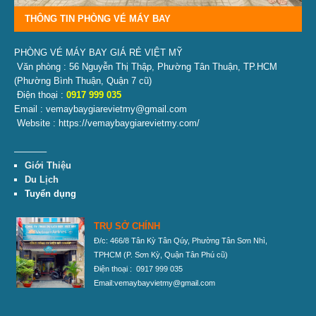
THÔNG TIN PHÒNG VÉ MÁY BAY
PHÒNG VÉ MÁY BAY GIÁ RẺ VIỆT MỸ
Văn phòng : 56 Nguyễn Thị Thập, Phường Tân Thuận, TP.HCM
(Phường Bình Thuận, Quận 7 cũ)
Điện thoại :
0917 999 035
Email : vemaybaygiarevietmy@gmail.com
Website : https://vemaybaygiarevietmy.com/
———–
Giới Thiệu
Du Lịch
Tuyển dụng
TRỤ SỞ CHÍNH
Đ/c: 466/8 Tân Kỳ Tân Qúy, Phường Tân Sơn Nhì,
TPHCM
(P. Sơn Kỳ, Quận Tân Phú cũ)
Điện thoại : 0917 999 035
Email:vemaybayvietmy@gmail.com