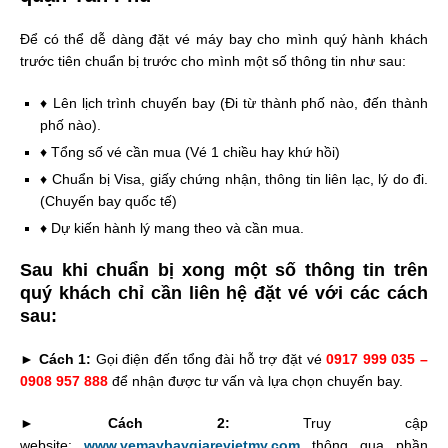
Để có thể dễ dàng đặt vé máy bay cho mình quý hành khách
trước tiên chuẩn bị trước cho mình một số thông tin như sau:
♦ Lên lịch trình chuyến bay (Đi từ thành phố nào, đến thành
phố nào).
♦ Tổng số vé cần mua (Vé 1 chiều hay khứ hồi)
♦ Chuẩn bị Visa, giấy chứng nhận, thông tin liên lạc, lý do đi.
(Chuyến bay quốc tế)
♦ Dự kiến hành lý mang theo và cần mua.
Sau khi chuẩn bị xong một số thông tin trên
quý khách chỉ cần liên hệ đặt vé với các cách
sau:
►
Cách 1:
Gọi điện đến tổng đài hỗ trợ đặt vé
0917 999 035 –
0908 957 888
để nhận được tư vấn và lựa chọn chuyến bay.
►
Cách 2:
Truy cập
website:
www.vemaybaygiarevietmy.com
thông qua phần