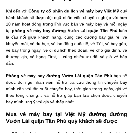
Khi đến với
Công ty cổ phần du lịch vé máy bay Việt Mỹ
quý
hành khách sẽ được đội ngũ nhân viên chuyên nghiệp với hơn
10 năm hoạt động trong lĩnh vực bán vé máy bay và mỗi ngày
tại
phòng
vé máy bay đường Vườn Lài quận Tân Phú
luôn
là cầu nối giữa khách hàng, cùng các đường bay giá rẻ: vé
khuyến mãi, vé du học, vé lao động quốc tế, vé Tết, vé bay gấp,
vé bay trong ngày, vé đi du lịch theo đoàn, vé cho gia đình, vé
thương gia, vé hạng First,… cùng nhiều ưu đãi và giá vé hấp
dẫn.
Phòng vé máy bay đường Vườn Lài quận Tân Phú
bạn sẽ
được đội ngũ nhân viên hỗ trợ tra cứu thông tin chuyến bay
mình cần với tần suất chuyến bay, thời gian trong ngày, giá vé
theo từng chặng… và hỗ trợ giúp bạn lựa chọn được chuyến
bay mình ưng ý với giá vé thấp nhất.
Mua vé máy bay tại Việt Mỹ đường đường
Vườn Lài quận Tân Phú quý khách sẽ được