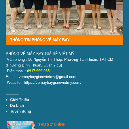
THÔNG TIN PHÒNG VÉ MÁY BAY
PHÒNG VÉ MÁY BAY GIÁ RẺ VIỆT MỸ
Văn phòng : 56 Nguyễn Thị Thập, Phường Tân Thuận, TP.HCM
(Phường Bình Thuận, Quận 7 cũ)
Điện thoại :
0917 999 035
Email : vemaybaygiarevietmy@gmail.com
Website : https://vemaybaygiarevietmy.com/
———–
Giới Thiệu
Du Lịch
Tuyển dụng
TRỤ SỞ CHÍNH