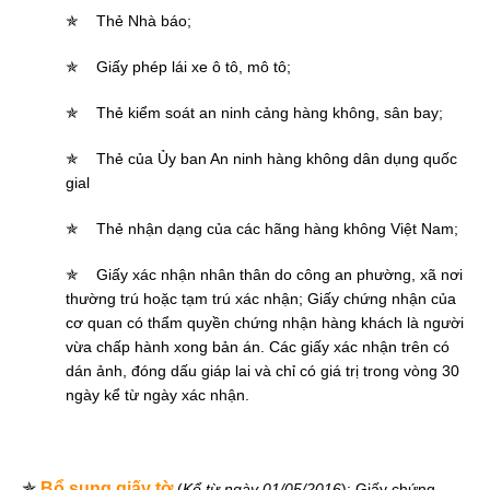
✯
Thẻ Nhà báo;
✯
Giấy phép lái xe ô tô, mô tô;
✯
Thẻ kiểm soát an ninh cảng hàng không, sân bay;
✯
Thẻ của Ủy ban An ninh hàng không dân dụng quốc
gial
✯
Thẻ nhận dạng của các hãng hàng không Việt Nam;
✯
Giấy xác nhận nhân thân do công an phường, xã nơi
thường trú hoặc tạm trú xác nhận; Giấy chứng nhận của
cơ quan có thẩm quyền chứng nhận hàng khách là người
vừa chấp hành xong bản án. Các giấy xác nhận trên có
dán ảnh, đóng dấu giáp lai và chỉ có giá trị trong vòng 30
ngày kể từ ngày xác nhận.
✯
Bổ sung giấy tờ
(
Kể từ ngày 01/05/2016
): Giấy chứng