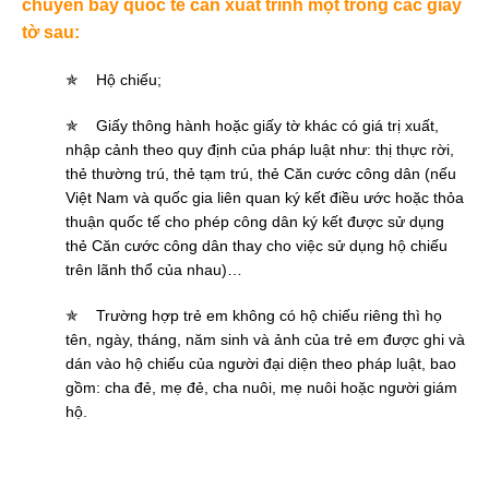
chuyến bay quốc tế cần xuất trình một trong các giấy
tờ sau:
✯
Hộ chiếu;
✯
Giấy thông hành hoặc giấy tờ khác có giá trị xuất,
nhập cảnh theo quy định của pháp luật như: thị thực rời,
thẻ thường trú, thẻ tạm trú, thẻ Căn cước công dân (nếu
Việt Nam và quốc gia liên quan ký kết điều ước hoặc thỏa
thuận quốc tế cho phép công dân ký kết được sử dụng
thẻ Căn cước công dân thay cho việc sử dụng hộ chiếu
trên lãnh thổ của nhau)…
✯
Trường hợp trẻ em không có hộ chiếu riêng thì họ
tên, ngày, tháng, năm sinh và ảnh của trẻ em được ghi và
dán vào hộ chiếu của người đại diện theo pháp luật, bao
gồm: cha đẻ, mẹ đẻ, cha nuôi, mẹ nuôi hoặc người giám
hộ.