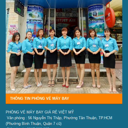
THÔNG TIN PHÒNG VÉ MÁY BAY
PHÒNG VÉ MÁY BAY GIÁ RẺ VIỆT MỸ
Văn phòng : 56 Nguyễn Thị Thập, Phường Tân Thuận, TP.HCM
(Phường Bình Thuận, Quận 7 cũ)