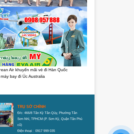
TRỤ SỞ CHÍNH
Đ/c: 466/8 Tân Kỳ Tân Qúy, Phường Tân
Sơn Nhì, TPHCM
(P. Sơn Kỳ, Quận Tân Phú
cũ)
Điện thoại : 0917 999 035