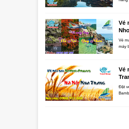
Vé 
Nhơ
Vé má
máy 
Vé 
Tra
Đặt v
Bambo