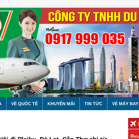
A
VÉ QUỐC TẾ
KHUYẾN MÃI
TIN TỨC
VÉ MÁY BAY