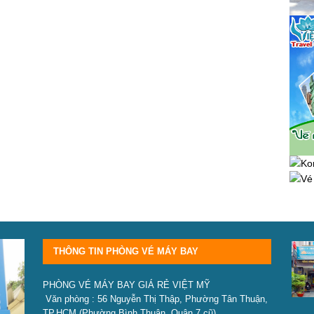
THÔNG TIN PHÒNG VÉ MÁY BAY
PHÒNG VÉ MÁY BAY GIÁ RẺ VIỆT MỸ
Văn phòng : 56 Nguyễn Thị Thập, Phường Tân Thuận,
TP.HCM
(Phường Bình Thuận, Quận 7 cũ)