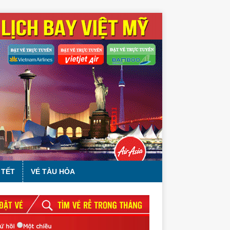
 TẾT
VÉ TÀU HỎA