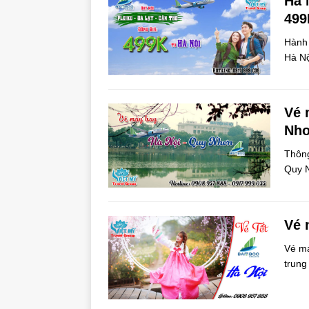
Hà 
499
Hành 
Hà Nộ
Vé 
Nh
Thông
Quy N
Vé 
Vé má
trun