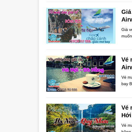
Giá
Air
Giá v
muốn 
Vé 
Air
Vé má
bay 
Vé 
Hới
Vé m
hãng 