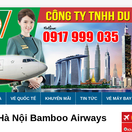
A
VÉ QUỐC TẾ
KHUYẾN MÃI
TIN TỨC
VÉ MÁY BAY
 Hà Nội Bamboo Airways