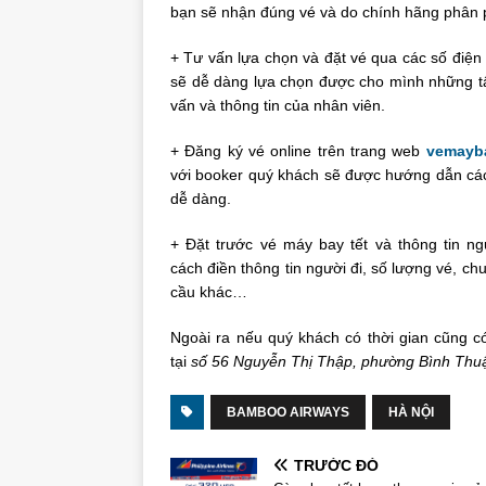
bạn sẽ nhận đúng vé và do chính hãng phân 
+ Tư vấn lựa chọn và đặt vé qua các số điện 
sẽ dễ dàng lựa chọn được cho mình những tấm
vấn và thông tin của nhân viên.
+ Đăng ký vé online trên trang web
vemayba
với booker quý khách sẽ được hướng dẫn các
dễ dàng.
+ Đặt trước vé máy bay tết và thông tin ng
cách điền thông tin người đi, số lượng vé, chu
cầu khác…
Ngoài ra nếu quý khách có thời gian cũng có
tại
số 56 Nguyễn Thị Thập, phường Bình Thu
BAMBOO AIRWAYS
HÀ NỘI
TRƯỚC ĐÓ