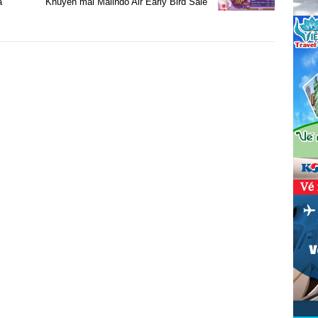
a
Khuyến mãi Malindo Air Early Bird Sale