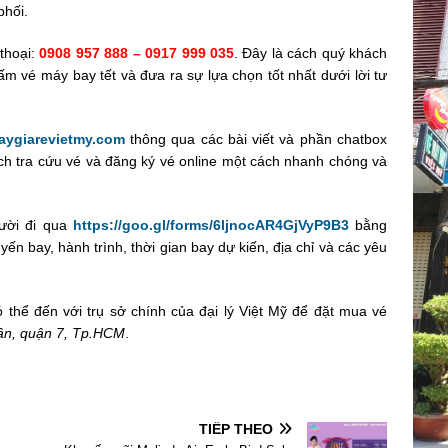
phối.
thoại:
0908 957 888 – 0917 999 035
. Đây là cách quý khách
 vé máy bay tết và đưa ra sự lựa chọn tốt nhất dưới lời tư
ygiarevietmy.com
thông qua các bài viết và phần chatbox
h tra cứu vé và đăng ký vé online một cách nhanh chóng và
ười đi qua
https://goo.gl/forms/6ljnocAR4GjVyP9B3
bằng
yến bay, hành trình, thời gian bay dự kiến, địa chỉ và các yêu
 thể đến với trụ sở chính của đại lý Việt Mỹ để đặt mua vé
ận, quận 7, Tp.HCM
.
TIẾP THEO