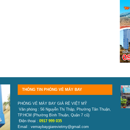
THÔNG TIN PHÒNG VÉ MÁY BAY
PHÒNG VÉ MÁY BAY GIÁ RẺ VIỆT MỸ
Văn phòng : 56 Nguyễn Thị Thập, Phường Tân Thuận,
TP.HCM
(Phường Bình Thuận, Quận 7 cũ)
Điện thoại :
0917 999 035
Email : vemaybaygiarevietmy@gmail.com