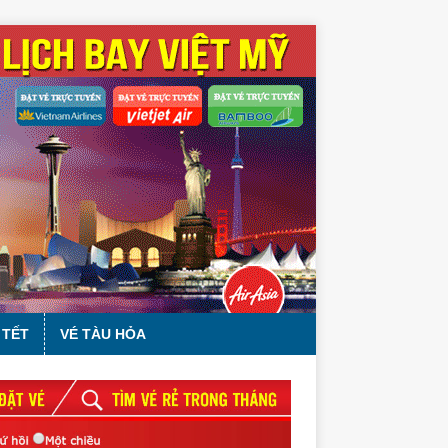
 TẾT
VÉ TÀU HỎA