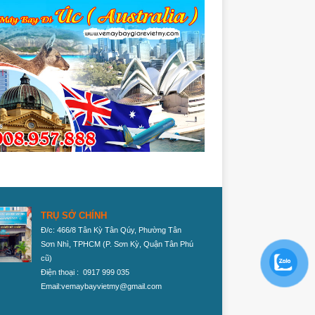
TRỤ SỞ CHÍNH
Đ/c: 466/8 Tân Kỳ Tân Qúy, Phường Tân
Sơn Nhì, TPHCM
(P. Sơn Kỳ, Quận Tân Phú
cũ)
Điện thoại : 0917 999 035
Email:vemaybayvietmy@gmail.com