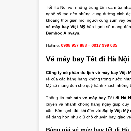
Tết Hà Nội với những trung tâm ca múa nhạc
nghệ sỹ tạo nên những cung đường xinh đ
khoảng thời gian mọi người cùng sum vầy b
vé máy bay Việt Mỹ
hân hạnh sẽ mang đến
Bamboo Airways
.
Hotline:
0908 957 888 – 0917 999 035
Vé máy bay Tết đi Hà Nội
Công ty cổ phần du lịch vé máy bay Việt 
rẻ của các hãng hàng không trong nước như Vi
Mỹ sẽ mang đến cho quý hành khách những tấm
Thông tin mở
bán vé máy bay Tết đi Hà 
xuyên và nhanh chóng hàng ngày giúp quý 
cần. Bên cạnh đó, khi đến với
đại lý Việt Mỹ
q
dễ dàng hơn như giữ chỗ chuyến bay, giao v
Bảng giá vé máy bay tết đi H