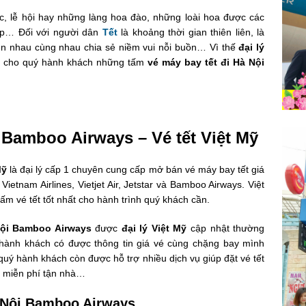
, lễ hội hay những làng hoa đào, những loài hoa được các
ẹp… Đối với người dân
Tết
là khoảng thời gian thiên liên, là
ên nhau cùng nhau chia sẻ niềm vui nỗi buồn… Vì thế
đại lý
 cho quý hành khách những tấm
vé máy bay tết đi Hà Nội
 Bamboo Airways – Vé tết Việt Mỹ
Mỹ
là đại lý cấp 1 chuyên cung cấp mở bán vé máy bay tết giá
etnam Airlines, Vietjet Air, Jetstar và Bamboo Airways. Việt
 vé tết tốt nhất cho hành trình quý khách cần.
Nội Bamboo Airways
được
đại lý Việt Mỹ
cập nhật thường
hành khách có được thông tin giá vé cùng chặng bay mình
uý hành khách còn được hỗ trợ nhiều dịch vụ giúp đặt vé tết
é miễn phí tận nhà…
à Nội Bamboo Airways