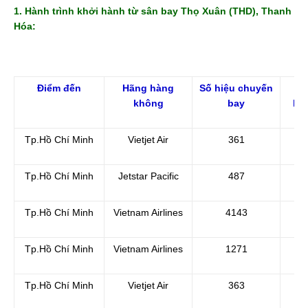
1. Hành trình khởi hành từ sân bay Thọ Xuân (THD), Thanh
Hóa:
Điểm đến
Hãng hàng
Số hiệu chuyến
Th
không
bay
kh
Tp.Hồ Chí Minh
Vietjet Air
361
Tp.Hồ Chí Minh
Jetstar Pacific
487
Tp.Hồ Chí Minh
Vietnam Airlines
4143
Tp.Hồ Chí Minh
Vietnam Airlines
1271
Tp.Hồ Chí Minh
Vietjet Air
363