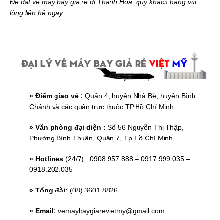
Để đặt vé máy bay giá rẻ đi Thanh Hóa, quý khách hàng vui
lòng liên hệ ngay:
» Điểm giao vé :
Quận 4, huyện Nhà Bè, huyện Bình
Chánh và các quận trực thuộc TP.Hồ Chí Minh
» Văn phòng đại diện :
Số 56 Nguyễn Thị Thập,
Phường Bình Thuận, Quận 7, Tp.Hồ Chí Minh
» Hotlines
(24/7) : 0908.957.888 – 0917.999.035 –
0918.202.035
» Tổng đài:
(08) 3601 8826
» Email:
vemaybaygiarevietmy@gmail.com