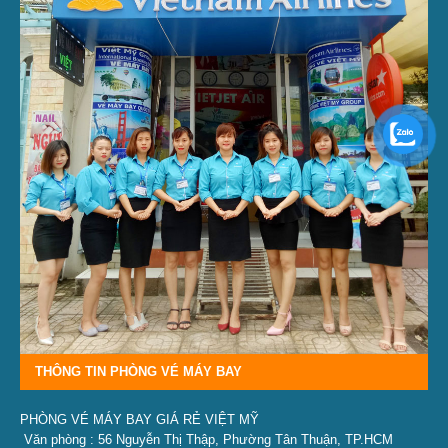
THÔNG TIN PHÒNG VÉ MÁY BAY
PHÒNG VÉ MÁY BAY GIÁ RẺ VIỆT MỸ
Văn phòng : 56 Nguyễn Thị Thập, Phường Tân Thuận, TP.HCM