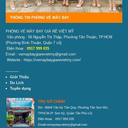
THÔNG TIN PHÒNG VÉ MÁY BAY
PHÒNG VÉ MÁY BAY GIÁ RẺ VIỆT MỸ
Văn phòng : 56 Nguyễn Thị Thập, Phường Tân Thuận, TP.HCM
(Phường Bình Thuận, Quận 7 cũ)
Điện thoại :
0917 999 035
Email : vemaybaygiarevietmy@gmail.com
Website : https://vemaybaygiarevietmy.com/
———–
Giới Thiệu
Du Lịch
Tuyển dụng
TRỤ SỞ CHÍNH
Đ/c: 466/8 Tân Kỳ Tân Qúy, Phường Tân Sơn Nhì,
TPHCM
(P. Sơn Kỳ, Quận Tân Phú cũ)
Điện thoại : 0917 999 035
Email:vemaybayvietmy@gmail.com