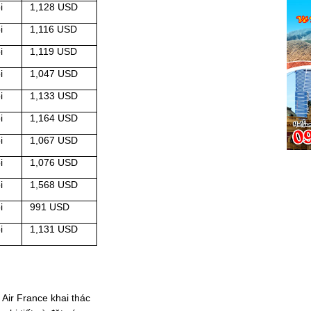
i
1,128 USD
i
1,116 USD
i
1,119 USD
i
1,047 USD
i
1,133 USD
i
1,164 USD
i
1,067 USD
i
1,076 USD
i
1,568 USD
i
991 USD
i
1,131 USD
 France khai thác