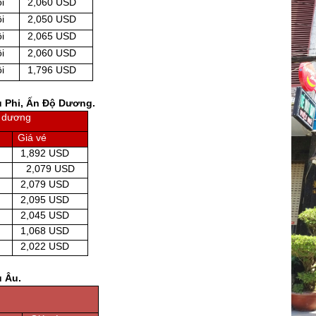
i
2,060 USD
i
2,050 USD
i
2,065 USD
i
2,060 USD
i
1,796 USD
u Phi, Ấn Độ Dương.
ộ dương
Giá vé
1,892 USD
2,079 USD
2,079 USD
2,095 USD
2,045 USD
1,068 USD
2,022 USD
u Âu.