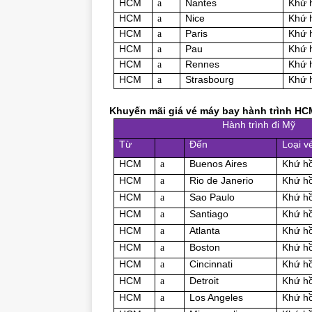
HCM
Nantes
Khứ 
a
HCM
Nice
Khứ 
a
HCM
Paris
Khứ 
a
HCM
Pau
Khứ 
a
HCM
Rennes
Khứ 
a
HCM
Strasbourg
Khứ 
a
Khuyến mãi giá vé máy bay hành trình HC
Hành trình đi Mỹ
Từ
Đến
Loại v
HCM
Buenos Aires
Khứ hồ
a
HCM
Rio de Janerio
Khứ hồ
a
HCM
Sao Paulo
Khứ hồ
a
HCM
Santiago
Khứ hồ
a
HCM
Atlanta
Khứ hồ
a
HCM
Boston
Khứ hồ
a
HCM
Cincinnati
Khứ hồ
a
HCM
Detroit
Khứ hồ
a
HCM
Los Angeles
Khứ hồ
a