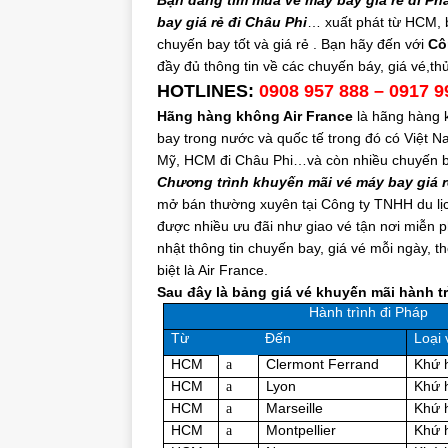
Bạn đang tìm mua vé máy bay giá rẻ đi Ph
bay giá rẻ đi Châu Phi
… xuất phát từ HCM, 
chuyến bay tốt và giá rẻ . Bạn hãy đến với
Cô
đầy đủ thông tin về các chuyến báy, giá vé,th
HOTLINES:
0908 957 888 – 0917 9
Hãng hàng không Air France
là hãng hàng 
bay trong nước và quốc tế trong đó có Việt
Mỹ, HCM đi Châu Phi…và còn nhiều chuyến bay
Chương trình khuyến mãi vé máy bay giá 
mở bán thường xuyên tại Công ty TNHH du lịc
được nhiều ưu đãi như giao vé tận nơi miễn p
nhật thông tin chuyến bay, giá vé mỗi ngày, 
biệt là Air France.
Sau đây là bảng giá vé khuyến mãi hành t
Hành trình đi Pháp
Từ
Đến
Loại 
HCM
Clermont Ferrand
Khứ 
a
HCM
Lyon
Khứ 
a
HCM
Marseille
Khứ 
a
HCM
Montpellier
Khứ 
a