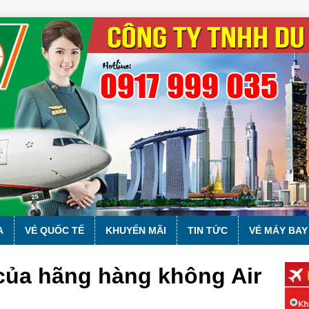
A
VÉ QUỐC TẾ
KHUYẾN MÃI
TIN TỨC
VÉ MÁY BAY
 của hãng hàng không Air