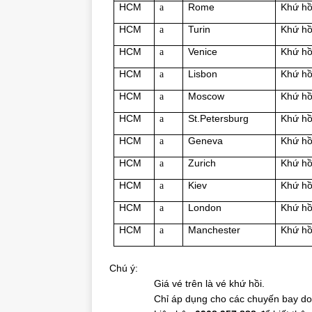
HCM
Rome
Khứ hồ
a
HCM
Turin
Khứ hồ
a
HCM
Venice
Khứ hồ
a
HCM
Lisbon
Khứ hồ
a
HCM
Moscow
Khứ hồ
a
HCM
St.Petersburg
Khứ hồ
a
HCM
Geneva
Khứ hồ
a
HCM
Zurich
Khứ hồ
a
HCM
Kiev
Khứ hồ
a
HCM
London
Khứ hồ
a
HCM
Manchester
Khứ hồ
a
Chú ý:
Giá vé trên là vé khứ hồi.
Chỉ áp dụng cho các chuyến bay do Air