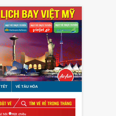
 TẾT
VÉ TÀU HỎA