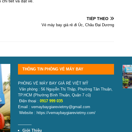
chi tiết và đặt vé.
TIẾP THEO
Vé máy bay giá rẻ đi Úc, Châu Đại Dương
THÔNG TIN PHÒNG VÉ MÁY BAY
PHÒNG VÉ MÁY BAY GIÁ RẺ VIỆT MỸ
Văn phòng : 56 Nguyễn Thị Thập, Phường Tân Thuận,
TP.HCM
(Phường Bình Thuận, Quận 7 cũ)
Điện thoại :
0917 999 035
Email : vemaybaygiarevietmy@gmail.com
Website : https://vemaybaygiarevietmy.com/
———–
Giới Thiệu