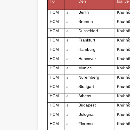
Từ
Đến
loại vé
HCM
Berlin
Khứ hồ
a
HCM
Bremen
Khứ hồ
a
HCM
Dusseldorf
Khứ hồ
a
HCM
Frankfurt
Khứ hồ
a
HCM
Hamburg
Khứ hồ
a
HCM
Hancover
Khứ hồ
a
HCM
Munich
Khứ hồ
a
HCM
Nuremberg
Khứ hồ
a
HCM
Stuttgart
Khứ hồ
a
HCM
Athens
Khứ hồ
a
HCM
Budapest
Khứ hồ
a
HCM
Bologna
Khứ hồ
a
HCM
Florence
Khứ hồ
a