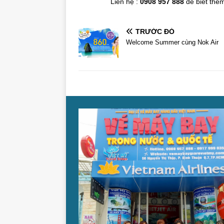
Liên hệ :
0908 957 888
để biết thêm 
TRƯỚC ĐÓ
Welcome Summer cùng Nok Air