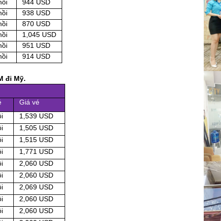
hồi
944 USD
hồi
938 USD
hồi
870 USD
hồi
1,045 USD
hồi
951 USD
hồi
914 USD
M đi Mỹ.
é
Giá vé
i
1,539 USD
i
1,505 USD
i
1,515 USD
i
1,771 USD
i
2,060 USD
i
2,060 USD
i
2,069 USD
i
2,060 USD
i
2,060 USD