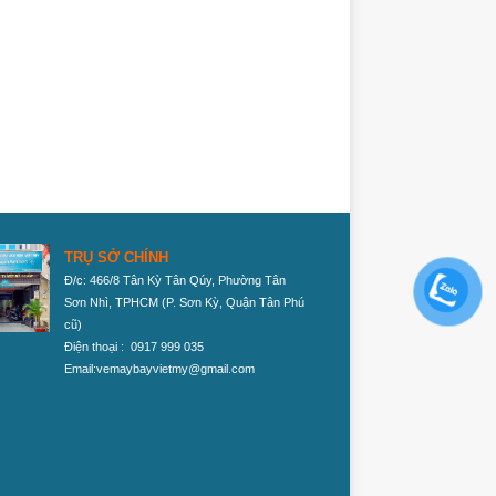
TRỤ SỞ CHÍNH
Đ/c: 466/8 Tân Kỳ Tân Qúy, Phường Tân
Sơn Nhì, TPHCM
(P. Sơn Kỳ, Quận Tân Phú
cũ)
Điện thoại : 0917 999 035
Email:vemaybayvietmy@gmail.com