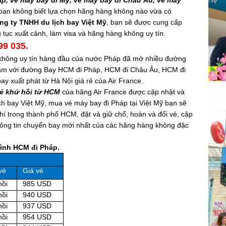
áp, vé máy bay đi Mỹ, vé máy bay đi Châu Âu, vé máy
bạn không biết lựa chọn hãng hàng không nào vừa có
ng ty TNHH du lịch bay Việt Mỹ
, bạn sẽ được cung cấp
ủ tục xuất cảnh, làm visa và hãng hàng không uy tín.
99 035.
không uy tín hàng đầu của nước Pháp đã mở nhiều đường
 Nam với đường Bay HCM đi Pháp, HCM đi Châu Âu, HCM đi
 xuất phát từ Hà Nội giá rẻ của Air France.
rẻ khứ hồi từ HCM
của hãng Air France được cập nhật và
h bay Việt Mỹ, mua vé máy bay đi Pháp tại Việt Mỹ bạn sẽ
hí trong thành phố HCM, đặt và giữ chổ, hoàn và đổi vé, cập
thông tin chuyến bay mới nhất của các hãng hàng không đặc
rình HCM đi Pháp.
vé
Giá vé
hồi
985 USD
hồi
940 USD
hồi
937 USD
hồi
954 USD