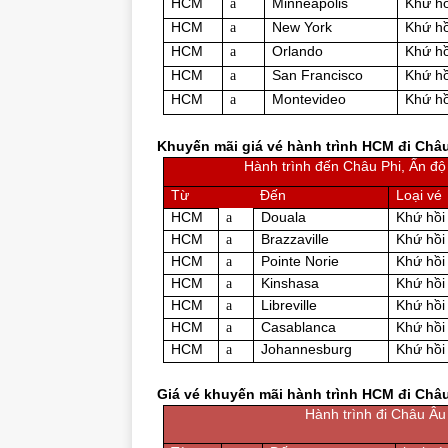
HCM
Minneapolis
Khứ hồ
a
HCM
New York
Khứ hồ
a
HCM
Orlando
Khứ hồ
a
HCM
San Francisco
Khứ hồ
a
HCM
Montevideo
Khứ hồ
a
Khuyến mãi giá vé hành trình HCM đi Châ
Hành trình đến Châu Phi, Ấn đ
Từ
Đến
Loại vé
HCM
Douala
Khứ hồi
a
HCM
Brazzaville
Khứ hồi
a
HCM
Pointe Norie
Khứ hồi
a
HCM
Kinshasa
Khứ hồi
a
HCM
Libreville
Khứ hồi
a
HCM
Casablanca
Khứ hồi
a
HCM
Johannesburg
Khứ hồi
a
Giá vé khuyến mãi hành trình HCM đi Châ
Hành trình đi Châu Âu