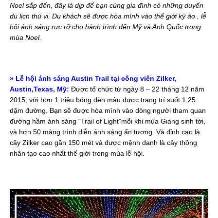
Noel sắp đến, đây là dịp để bạn cùng gia đình có những duyến
du lịch thú vị. Du khách sẽ được hòa mình vào thế giới kỳ ảo , lễ
hội ánh sáng rực rỡ cho hành trình đến Mỹ và Anh Quốc trong
mùa Noel.
»
Lễ hội ánh sáng Austin Trail tại công viên Zilker,
Austin,Texas, Mỹ:
Được tổ chức từ ngày 8 – 22 tháng 12 năm
2015, với hơn 1 triệu bóng đèn màu được trang trí suốt 1,25
dặm đường. Bạn sẽ được hòa mình vào dòng người tham quan
đường hầm ánh sáng “Trail of Light”mỗi khi mùa Giáng sinh tới,
và hơn 50 màng trình diễn ánh sáng ấn tượng. Và đỉnh cao là
cây Zilker cao gần 150 mét và được mệnh danh là cây thông
nhân tạo cao nhất thế giới trong mùa lễ hội.