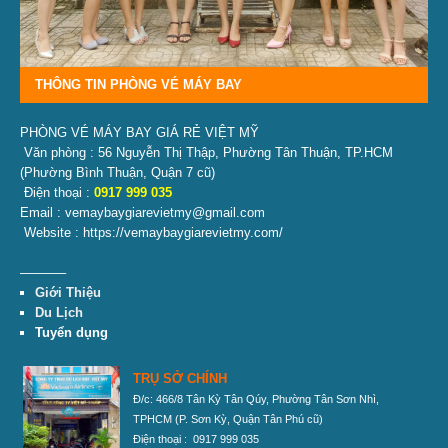
THÔNG TIN PHÒNG VÉ MÁY BAY
PHÒNG VÉ MÁY BAY GIÁ RẺ VIỆT MỸ
Văn phòng : 56 Nguyễn Thị Thập, Phường Tân Thuận, TP.HCM
(Phường Bình Thuận, Quận 7 cũ)
Điện thoại :
0917 999 035
Email : vemaybaygiarevietmy@gmail.com
Website : https://vemaybaygiarevietmy.com/
———–
Giới Thiệu
Du Lịch
Tuyển dụng
TRỤ SỞ CHÍNH
Đ/c: 466/8 Tân Kỳ Tân Qúy, Phường Tân Sơn Nhì,
TPHCM
(P. Sơn Kỳ, Quận Tân Phú cũ)
Điện thoại : 0917 999 035