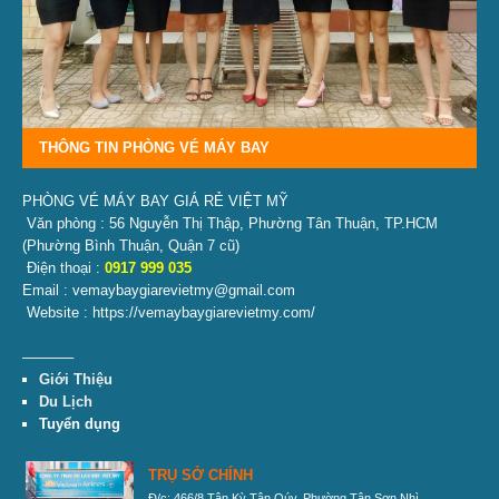
THÔNG TIN PHÒNG VÉ MÁY BAY
PHÒNG VÉ MÁY BAY GIÁ RẺ VIỆT MỸ
Văn phòng : 56 Nguyễn Thị Thập, Phường Tân Thuận, TP.HCM
(Phường Bình Thuận, Quận 7 cũ)
Điện thoại :
0917 999 035
Email : vemaybaygiarevietmy@gmail.com
Website : https://vemaybaygiarevietmy.com/
———–
Giới Thiệu
Du Lịch
Tuyển dụng
TRỤ SỞ CHÍNH
Đ/c: 466/8 Tân Kỳ Tân Qúy, Phường Tân Sơn Nhì,