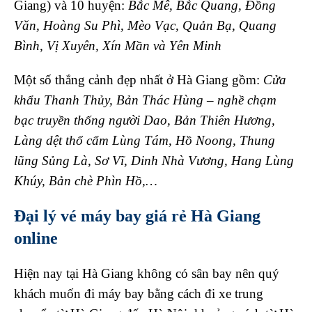
Giang) và 10 huyện:
Bắc Mê, Bắc Quang, Đồng
Văn, Hoàng Su Phì, Mèo Vạc, Quản Bạ, Quang
Bình, Vị Xuyên, Xín Mần và Yên Minh
Một số thắng cảnh đẹp nhất ở Hà Giang gồm:
Cửa
khẩu Thanh Thủy, Bản Thác Hùng – nghề chạm
bạc truyền thống người Dao, Bản Thiên Hương,
Làng dệt thổ cẩm Lùng Tám, Hồ Noong, Thung
lũng Sủng Là, Sơ Vĩ, Dinh Nhà Vương, Hang Lùng
Khúy, Bản chè Phìn Hồ,…
Đại lý vé máy bay giá rẻ Hà Giang
online
Hiện nay tại Hà Giang không có sân bay nên quý
khách muốn đi máy bay bằng cách đi xe trung