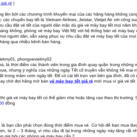
 giá rẻ
)
óng lên bởi các chương trình khuyến mại của các hãng hàng không c
các chuyến bay tết là Vietnam Airlines, Jetstar, Vietjet Air với công 
 cầu đặt vé tết của người dân mặc dù giá vé máy bay tết mọi năm khô
hàng không, phòng vé máy bay Việt Mỹ với hệ thống bán vé máy bay o
mọi người dân, sẵn sàng phục vụ nhu cầu đặt vé máy bay tết của mọi 
h hàng qua nhiều kênh bán hàng.
vietmy01, phongvevietmy02
hà, là thời điểm các thành viên trong gia đình quay quần trong những 
 xưa, nhưng ý nghĩa của những ngày Tết cổ truyền vẫn không hề mai mộ
 trong mâm cơm ngày tết. Để có cái tết trọn vẹn bên gia đình, đã có d
 hay chờ đợi hãng mở bán
vé máy bay tết giá rẻ
mới mua vì giá vé tết
 thì giá vé máy bay tết có thể giảm nhẹ hoặc tăng cao theo thị trường
00
đồng
g là bạn cần phải chọn đúng thời điểm mua vé. Cơ hội để bạn mua được
ơn, từ 2 – 3 tháng, vì nhu cầu đi lại trong những ngày này tăng rất
ép giá bởi các phòng vé máy bay cấp 2.