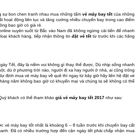
ùng sự bon chen tranh nhau mua những tấm
vé máy bay tết
của những
suất hoạt động liên tục và tăng cường nhiều chuyến bay trong cao điểm
ng bao giờ có giá rẻ.
nline xuyên suốt từ Bắc vào Nam đã không ngừng cải tiến để nhanh
loại khách hàng, tiếp nhận thông tin
đặt vé tết
từ trước khi các hãng
ngày Tết, đây là niềm vui không gì thay thế được, Dù nhịp sống nhanh
t, dù ở phương trời nào, người đi xa hay người ở nhà, ai cũng trông
ự định mua vé máy bay về quê thì ngay từ bây giờ hãy liên hệ đặt vé
 hàng năm không bao giờ có khuyến mại và chúng ta sẽ không có thể
. Quý khách có thể tham khảo
giá vé máy bay tết 2017
như sau:
 vé máy bay tốt nhất là khoảng 6 – 8 tuần trước khi chuyến bay cất
 nhanh. Đã có nhiều trường hợp đến cận ngày tết phải chấp nhận mua