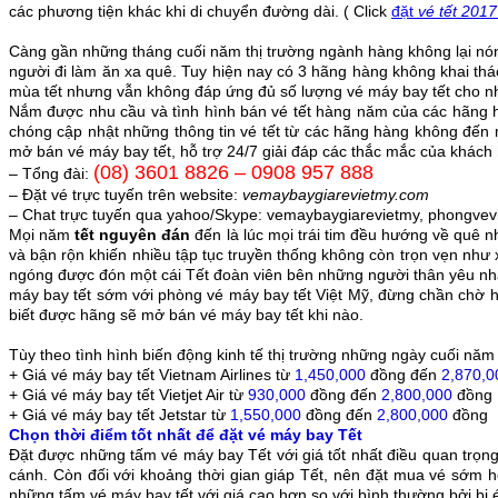
các phương tiện khác khi di chuyển đường dài. ( Click
đặt
vé tết 2017
Càng gần những tháng cuối năm thị trường ngành hàng không lại n
người đi làm ăn xa quê. Tuy hiện nay có 3 hãng hàng không khai thác 
mùa tết nhưng vẫn không đáp ứng đủ số lượng vé máy bay tết cho nhu
Nắm được nhu cầu và tình hình bán vé tết hàng năm của các hãng 
chóng cập nhật những thông tin vé tết từ các hãng hàng không đến 
mở bán vé máy bay tết, hỗ trợ 24/7 giải đáp các thắc mắc của khác
(08) 3601 8826 – 0908 957 888
– Tổng đài:
– Đặt vé trực tuyến trên website:
vemaybaygiarevietmy.com
– Chat trực tuyến qua yahoo/Skype: vemaybaygiarevietmy, phongve
Mọi năm
tết nguyên đán
đến là lúc mọi trái tim đều hướng về quê n
và bận rộn khiến nhiều tập tục truyền thống không còn trọn vẹn như
ngóng được đón một cái Tết đoàn viên bên những người thân yêu nhất
máy bay tết sớm với phòng vé máy bay tết Việt Mỹ, đừng chần chờ
biết được hãng sẽ mở bán vé máy bay tết khi nào.
Tùy theo tình hình biến động kinh tế thị trường những ngày cuối năm
+ Giá vé máy bay tết Vietnam Airlines từ
1,450,000
đồng đến
2,870,0
+ Giá vé máy bay tết Vietjet Air từ
930,000
đồng đến
2,800,000
đồng
+ Giá vé máy bay tết Jetstar từ
1,550,000
đồng đến
2,800,000
đồng
Chọn thời điểm tốt nhất để đặt vé máy bay Tết
Đặt được những tấm vé máy bay Tết với giá tốt nhất điều quan trọn
cánh. Còn đối với khoảng thời gian giáp Tết, nên đặt mua vé sớm h
những tấm vé máy bay tết với giá cao hơn so với bình thường bởi bị 