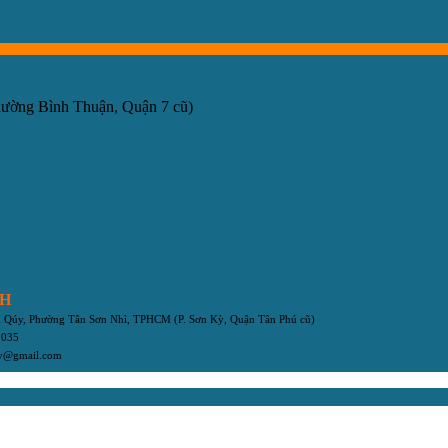
hường Bình Thuận, Quận 7 cũ)
NH
ân Qúy, Phường Tân Sơn Nhì, TPHCM
(P. Sơn Kỳ, Quận Tân Phú cũ)
 035
my@gmail.com