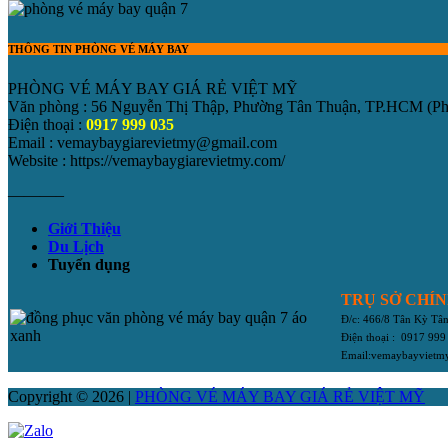
THÔNG TIN PHÒNG VÉ MÁY BAY
PHÒNG VÉ MÁY BAY GIÁ RẺ VIỆT MỸ
Văn phòng : 56 Nguyễn Thị Thập, Phường Tân Thuận, TP.HCM
(P
Điện thoại :
0917 999 035
Email : vemaybaygiarevietmy@gmail.com
Website : https://vemaybaygiarevietmy.com/
———–
Giới Thiệu
Du Lịch
Tuyển dụng
TRỤ SỞ CHÍ
Đ/c: 466/8 Tân Kỳ T
Điện thoại : 0917 999
Email:vemaybayviet
Copyright © 2026 |
PHÒNG VÉ MÁY BAY GIÁ RẺ VIỆT MỸ