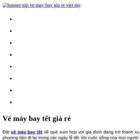
Trang Chủ
Vé Máy Bay
Vé Nội Địa
Vé Quốc Tế
Khuyến Mãi
Tin Tức
Vé Máy Bay Tết
Vé Tàu Hỏa
Vé máy bay tết giá rẻ
Đặt
vé máy bay tết
về quê sum họp với gia đình đang trở thành xu
phương tiện đi lại trong các ngày lễ tết. khi cuộc sống của mọi ng