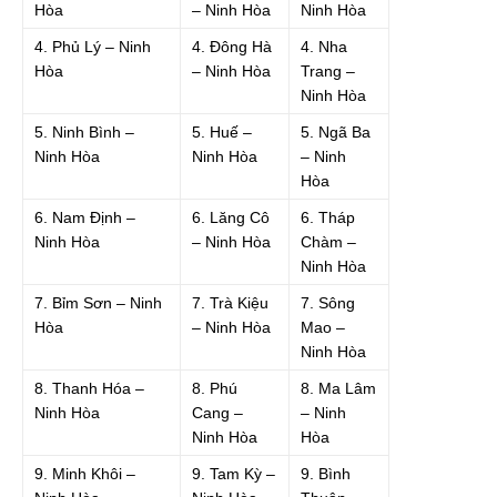
Hòa
– Ninh Hòa
Ninh Hòa
4. Phủ Lý – Ninh
4. Đông Hà
4. Nha
Hòa
– Ninh Hòa
Trang –
Ninh Hòa
5. Ninh Bình –
5. Huế –
5. Ngã Ba
Ninh Hòa
Ninh Hòa
– Ninh
Hòa
6. Nam Định –
6. Lăng Cô
6. Tháp
Ninh Hòa
– Ninh Hòa
Chàm –
Ninh Hòa
7. Bỉm Sơn – Ninh
7. Trà Kiệu
7. Sông
Hòa
– Ninh Hòa
Mao –
Ninh Hòa
8. Thanh Hóa –
8. Phú
8. Ma Lâm
Ninh Hòa
Cang –
– Ninh
Ninh Hòa
Hòa
9. Minh Khôi –
9. Tam Kỳ –
9. Bình