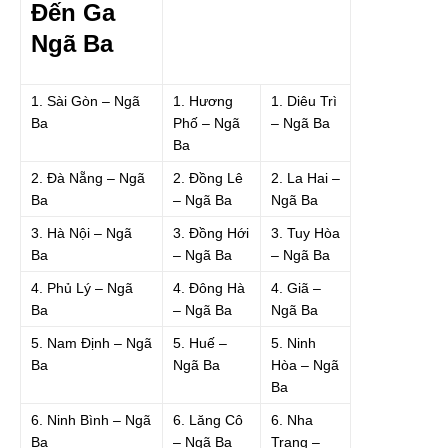
Đến Ga
Ngã Ba
1. Sài Gòn – Ngã
1. Hương
1. Diêu Trì
Ba
Phố – Ngã
– Ngã Ba
Ba
2. Đà Nẵng – Ngã
2. Đồng Lê
2. La Hai –
Ba
– Ngã Ba
Ngã Ba
3. Hà Nội – Ngã
3. Đồng Hới
3. Tuy Hòa
Ba
– Ngã Ba
– Ngã Ba
4. Phủ Lý – Ngã
4. Đông Hà
4. Giã –
Ba
– Ngã Ba
Ngã Ba
5. Nam Định – Ngã
5. Huế –
5. Ninh
Ba
Ngã Ba
Hòa – Ngã
Ba
6. Ninh Bình – Ngã
6. Lăng Cô
6. Nha
Ba
– Ngã Ba
Trang –