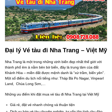
Đại lý Vé tàu đi Nha Trang – Việt Mỹ
Nha Trang là một trong những vịnh biển đẹp nhất thế giới với
thành phố êm ả nằm bên bờ biển, đây là trung tâm của đất
Khánh Hòa – miền đất được mệnh danh là “xứ trầm, biển yên”.
Một số điểm du lịch nổi tiếng như: Tháp Bà Po Nagar, Vinpearl
Land, Chùa Long Sơn,…
Những ưu điểm khi đặt mua vé tàu đi Nha Trang tại Việt Mỹ
Giá rẻ, đặt vé nhanh chóng và thuận tiện
Dịch vụ bán vé tàu chuyên nghiệp, tư vấn tận tình chu đáo.