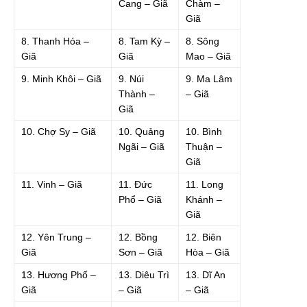
Cang – Giã
Chàm –
Giã
8. Thanh Hóa –
8. Tam Kỳ –
8. Sông
Giã
Giã
Mao – Giã
9. Minh Khôi – Giã
9. Núi
9. Ma Lâm
Thành –
– Giã
Giã
10. Chợ Sy – Giã
10. Quảng
10. Bình
Ngãi – Giã
Thuận –
Giã
11. Vinh – Giã
11. Đức
11. Long
Phổ – Giã
Khánh –
Giã
12. Yên Trung –
12. Bồng
12. Biên
Giã
Sơn – Giã
Hòa – Giã
13. Hương Phố –
13. Diêu Trì
13. Dĩ An
Giã
– Giã
– Giã