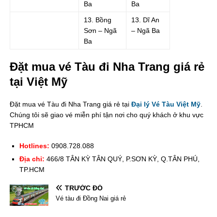
Ba
Ba
13. Bồng
13. Dĩ An
Sơn – Ngã
– Ngã Ba
Ba
Đặt mua vé Tàu đi Nha Trang giá rẻ
tại Việt Mỹ
Đặt mua vé Tàu đi Nha Trang giá rẻ tại
Đại lý Vé Tàu Việt Mỹ
.
Chúng tôi sẽ giao vé miễn phí tận nơi cho quý khách ở khu vực
TPHCM
Hotlines:
0908.728.088
Địa chỉ:
466/8 TÂN KỲ TÂN QUÝ, P.SƠN KỲ, Q.TÂN PHÚ,
TP.HCM
TRƯỚC ĐÓ
Vé tàu đi Đồng Nai giá rẻ