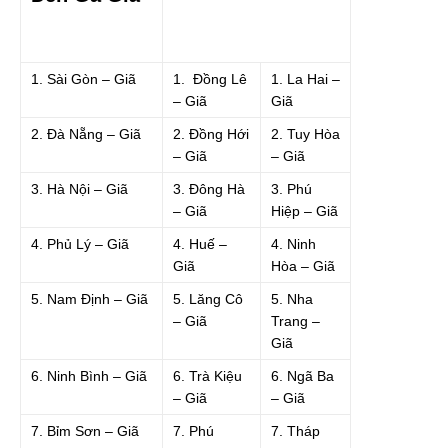
1. Sài Gòn – Giã
1. Đồng Lê
1. La Hai –
– Giã
Giã
2. Đà Nẵng – Giã
2. Đồng Hới
2. Tuy Hòa
– Giã
– Giã
3. Hà Nội – Giã
3. Đông Hà
3. Phú
– Giã
Hiệp – Giã
4. Phủ Lý – Giã
4. Huế –
4. Ninh
Giã
Hòa – Giã
5. Nam Định – Giã
5. Lăng Cô
5. Nha
– Giã
Trang –
Giã
6. Ninh Bình – Giã
6. Trà Kiệu
6. Ngã Ba
– Giã
– Giã
7. Bỉm Sơn – Giã
7. Phú
7. Tháp