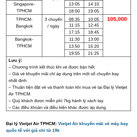
Singapore-
13:05
14:10
TPHCM
18:00
19:05
105,000
TPHCM-
3 chuyến
08:35
10:05
11:15
12:45
Bangkok
/ ngày
17:15
18:45
Bangkok-
11:30
13:00
TPHCM
13:50
15:20
19:55
21:25
Lưu ý:
– Chương trình kết thúc khi vé được bán hết.
– Giá vé khuyến mãi chỉ áp dụng trên một số chuyến bay
nhất định.
– Thuận tiện đặt vé và thanh toán khi mua vé tại Đại lý Vietjet
Air TPHCM.
– Quý khách được miễn phí 7kg hành lý xách tay.
– Các điều khoản và điều kiện khác được áp dụng.
Đại lý Vietjet Air TPHCM:
Vietjet Air khuyến mãi vé máy bay
quốc tế với giá chỉ từ 19k