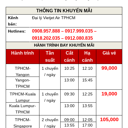
THÔNG TIN KHUYẾN MÃI
Kênh
Đại lý Vietjet Air TPHCM
bán:
0908.957.888 – 0917.999.035 –
Hotlines:
0918.202.035 – 0912.080.835
HÀNH TRÌNH BAY KHUYẾN MÃI
Hành trình
Tần
Cất
Hạ
Giá vé
suất
cánh
cánh
99,000
TPHCM-
1 chuyến
10:25
12:10
Yangon
/ ngày
Yangon-
13:00
15:45
TPHCM
19,000
TPHCM-Kuala
1 chuyến
09:30
12:25
Lumpur
/ ngày
Kuala Lumpur-
13:00
13:55
TPHCM
105,000
TPHCM-
2 chuyến
09:00
12:05
13:55
17:00
Singapore
/ ngày