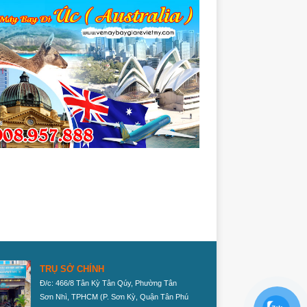
TRỤ SỞ CHÍNH
Đ/c: 466/8 Tân Kỳ Tân Qúy, Phường Tân
Sơn Nhì, TPHCM
(P. Sơn Kỳ, Quận Tân Phú