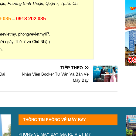
hập, Phường Bình Thuận, Quận 7, Tp.Hồ Chí
9.035
–
0918.202.035
revietmy, phongvevietmy07.
với ngày Thứ 7 và Chủ Nhật).
h.
TIẾP THEO
Đài
Nhân Viên Booker Tư Vấn Và Bán Vé
Máy Bay
THÔNG TIN PHÒNG VÉ MÁY BAY
PHÒNG VÉ MÁY BAY GIÁ RẺ VIỆT MỸ