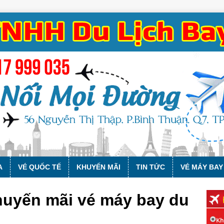
A
VÉ QUỐC TẾ
KHUYẾN MÃI
TIN TỨC
VÉ MÁY BAY
khuyến mãi vé máy bay du