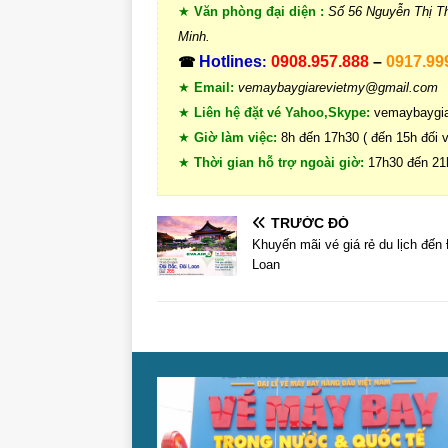
★
Văn phòng đại diện :
Số 56 Nguyễn Thị T
Minh.
Hotlines
0908.957.888
–
0917.99
☎
:
★
Email:
vemaybaygiarevietmy@gmail.com
★
Liên hệ đặt vé Yahoo,Skype:
vemaybaygia
★
Giờ làm việc:
8h đến 17h30 ( đến 15h đối 
★
Thời gian hỗ trợ ngoài giờ:
17h30 đến 21
TRƯỚC ĐÓ
Khuyến mãi vé giá rẻ du lịch đến 
Loan