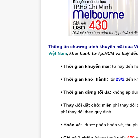
Thông tin chương trình khuyến mãi của Vi
Việt Nam
,
khởi hành từ Tp.HCM và bay đế
•
Thời gian khuyến mãi:
từ nay đến h
•
Thời gian khởi hành:
từ
29/2
đến kh
•
Thời gian dừng tối đa:
không áp dụ
•
Thay đổi đặt chỗ:
miễn phí thay đổi đ
phí thay đổi theo quy định
•
Hoàn vé:
được phép hoàn vé, thu phí
•
Giá vé 1 chiều
(chưa thuế phí):
430
u