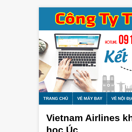
TRANG CHỦ
VÉ MÁY BAY
VÉ NỘI ĐỊ
Vietnam Airlines 
học Úc