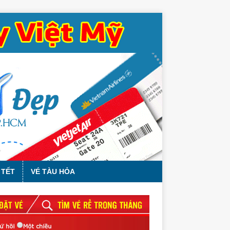
 TẾT
VÉ TÀU HỎA