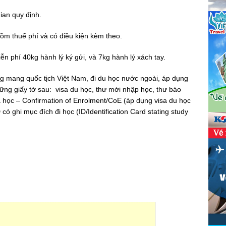
ian quy định.
ồm thuế phí và có điều kiện kèm theo.
n phí 40kg hành lý ký gửi, và 7kg hành lý xách tay.
g mang quốc tịch Việt Nam, đi du học nước ngoài, áp dụng
hững giấy tờ sau: visa du học, thư mời nhập học, thư báo
a học – Confirmation of Enrolment/CoE (áp dụng visa du học
 có ghi mục đích đi học (ID/Identification Card stating study