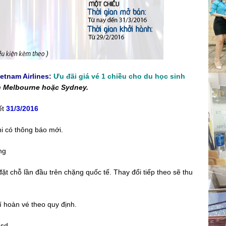
etnam Airlines:
Ưu đãi giá vé 1 chiều cho du học sinh
n Melbourne hoặc Sydney.
ết
31/3/2016
i có thông báo mới.
ng
ặt chỗ lần đầu trên chặng quốc tế. Thay đổi tiếp theo sẽ thu
 hoàn vé theo quy định.
sd