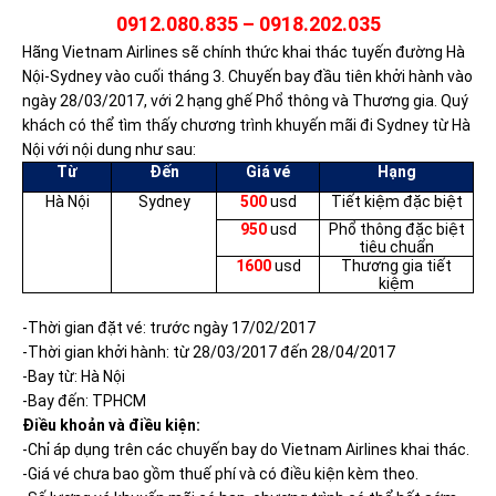
0912.080.835 – 0918.202.035
Hãng Vietnam Airlines sẽ chính thức khai thác tuyến đường Hà
Nội-Sydney vào cuối tháng 3. Chuyến bay đầu tiên khởi hành vào
ngày 28/03/2017, với 2 hạng ghế Phổ thông và Thương gia. Quý
khách có thể tìm thấy chương trình khuyến mãi đi Sydney từ Hà
Nội với nội dung như sau:
Từ
Đến
Giá vé
Hạng
Hà Nội
Sydney
500
usd
Tiết kiệm đặc biệt
950
usd
Phổ thông đặc biệt
tiêu chuẩn
1600
usd
Thương gia tiết
kiệm
-Thời gian đặt vé: trước ngày 17/02/2017
-Thời gian khởi hành: từ 28/03/2017 đến 28/04/2017
-Bay từ: Hà Nội
-Bay đến: TPHCM
Điều khoản và điều kiện:
-Chỉ áp dụng trên các chuyến bay do Vietnam Airlines khai thác.
-Giá vé chưa bao gồm thuế phí và có điều kiện kèm theo.