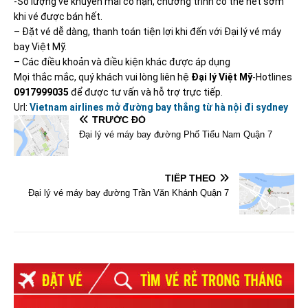
-Số lượng vé khuyến mãi có hạn, chương trình có thể hết sớm
khi vé được bán hết.
– Đặt vé dễ dàng, thanh toán tiện lợi khi đến với Đại lý vé máy
bay Việt Mỹ.
– Các điều khoản và điều kiện khác được áp dụng
Mọi thắc mắc, quý khách vui lòng liên hệ
Đại lý Việt Mỹ
-Hotlines
0917999035
để được tư vấn và hỗ trợ trực tiếp.
Url:
Vietnam airlines mở đường bay thẳng từ hà nội đi sydney
TRƯỚC ĐÓ
Đại lý vé máy bay đường Phố Tiểu Nam Quận 7
TIẾP THEO
Đại lý vé máy bay đường Trần Văn Khánh Quận 7