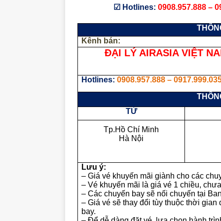
☑
Hotlines:
0908.957.888 – 0
THÔNG
Kênh bán:
ĐẠI LÝ AIRASIA VIỆT N
Hotlines:
0908.957.888 – 0917.999.035
THÔNG
TỪ
Tp.Hồ Chí Minh
Hà Nội
Lưu ý:
– Giá vé khuyến mãi giành cho các chuy
– Vé khuyến mãi là giá vé 1 chiều, chư
– Các chuyến bay sẽ nối chuyến tại Ba
– Giá vé sẽ thay đổi tùy thuộc thời gian
bay.
– Để dễ dàng đặt vé, lựa chọn hành trình