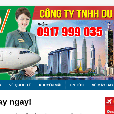
A
VÉ QUỐC TẾ
KHUYẾN MÃI
TIN TỨC
VÉ MÁY BAY
ay ngay!