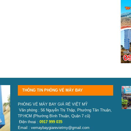
THÔNG TIN PHÒNG VÉ MÁY BAY
PHÒNG VÉ MÁY BAY GIÁ RẺ VIỆT MỸ
Văn phòng : 56 Nguyễn Thị Thập, Phường Tân Thuận,
TP.HCM
(Phường Bình Thuận, Quận 7 cũ)
Điện thoại :
0917 999 035
Email : vemaybaygiarevietmy@gmail.com