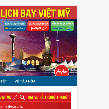
 TẾT
VÉ TÀU HỎA