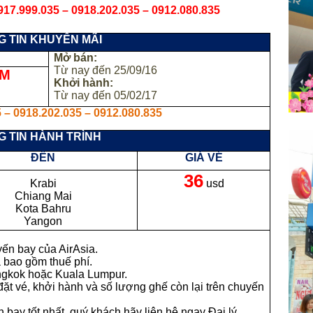
917.999.035 – 0918.202.035 – 0912.080.835
 TIN KHUYẾN MÃI
Mở bán:
Từ nay đến 25/09/16
AM
Khởi hành:
Từ nay đến 05/02/17
 – 0918.202.035 – 0912.080.835
 TIN HÀNH TRÌNH
ĐẾN
GIÁ VÉ
36
Krabi
usd
Chiang Mai
Kota Bahru
Yangon
ến bay của AirAsia.
a bao gồm thuế phí.
ngkok hoặc Kuala Lumpur.
 đặt vé, khởi hành và số lượng ghế còn lại trên chuyến
 bay tốt nhất, quý khách hãy liên hệ ngay Đại lý