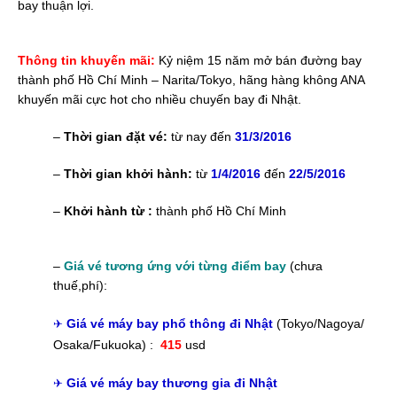
bay thuận lợi.
Thông tin khuyến mãi:
Kỷ niệm 15 năm mở bán đường bay
thành phố Hồ Chí Minh – Narita/Tokyo, hãng hàng không ANA
khuyến mãi cực hot cho nhiều chuyến bay đi Nhật.
–
Thời gian đặt vé:
từ nay đến
31/3/2016
–
Thời gian khởi hành:
từ
1/4/2016
đến
22/5/2016
–
Khởi hành từ :
thành phố Hồ Chí Minh
–
Giá vé tương ứng với từng điểm bay
(chưa
thuế,phí):
Giá vé máy bay phổ thông đi Nhật
(Tokyo/Nagoya/
✈
Osaka/Fukuoka) :
415
usd
Giá vé máy bay thương gia đi Nhật
✈