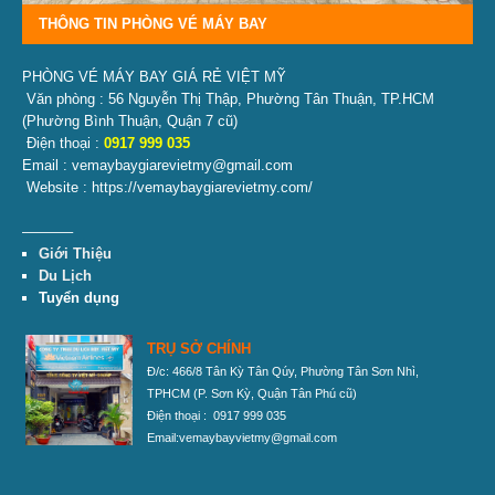
THÔNG TIN PHÒNG VÉ MÁY BAY
PHÒNG VÉ MÁY BAY GIÁ RẺ VIỆT MỸ
Văn phòng : 56 Nguyễn Thị Thập, Phường Tân Thuận, TP.HCM
(Phường Bình Thuận, Quận 7 cũ)
Điện thoại :
0917 999 035
Email : vemaybaygiarevietmy@gmail.com
Website : https://vemaybaygiarevietmy.com/
———–
Giới Thiệu
Du Lịch
Tuyển dụng
TRỤ SỞ CHÍNH
Đ/c: 466/8 Tân Kỳ Tân Qúy, Phường Tân Sơn Nhì,
TPHCM
(P. Sơn Kỳ, Quận Tân Phú cũ)
Điện thoại : 0917 999 035
Email:vemaybayvietmy@gmail.com