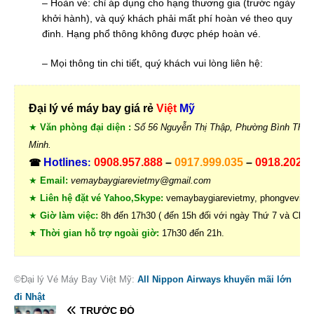
– Hoàn vé: chỉ áp dụng cho hạng thương gia (trước ngày
khởi hành), và quý khách phải mất phí hoàn vé theo quy
đinh. Hạng phổ thông không được phép hoàn vé.
– Mọi thông tin chi tiết, quý khách vui lòng liên hệ:
Đại lý vé máy bay giá rẻ
Việt
Mỹ
★
Văn phòng đại diện :
Số 56 Nguyễn Thị Thập, Phường Bình Thuận
Minh.
Hotlines
0908.957.888
–
0917.999.035
–
0918.202.0
☎
:
★
Email:
vemaybaygiarevietmy@gmail.com
★
Liên hệ đặt vé Yahoo,Skype:
vemaybaygiarevietmy, phongveviet
★
Giờ làm việc:
8h đến 17h30 ( đến 15h đối với ngày Thứ 7 và Chủ 
★
Thời gian hỗ trợ ngoài giờ:
17h30 đến 21h.
©Đại lý Vé Máy Bay Việt Mỹ:
All Nippon Airways khuyến mãi lớn
đi Nhật
TRƯỚC ĐÓ