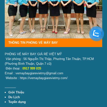
THÔNG TIN PHÒNG VÉ MÁY BAY
PHÒNG VÉ MÁY BAY GIÁ RẺ VIỆT MỸ
Văn phòng : 56 Nguyễn Thị Thập, Phường Tân Thuận, TP.HCM
(Phường Bình Thuận, Quận 7 cũ)
Điện thoại :
0917 999 035
Email : vemaybaygiarevietmy@gmail.com
Website : https://vemaybaygiarevietmy.com/
———–
Giới Thiệu
Du Lịch
Tuyển dụng