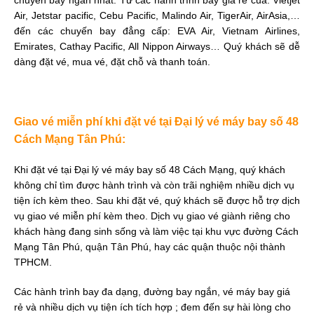
chuyến bay ngắn nhất. Từ các hành trình bay giá rẻ của: Vietjet
Air, Jetstar pacific, Cebu Pacific, Malindo Air, TigerAir, AirAsia,…
đến các chuyến bay đẳng cấp: EVA Air, Vietnam Airlines,
Emirates, Cathay Pacific, All Nippon Airways… Quý khách sẽ dễ
dàng đặt vé, mua vé, đặt chỗ và thanh toán.
Giao vé miễn phí khi đặt vé tại Đại lý vé máy bay số 48
Cách Mạng Tân Phú:
Khi đặt vé tại Đại lý vé máy bay số 48 Cách Mạng, quý khách
không chỉ tìm được hành trình và còn trãi nghiệm nhiều dịch vụ
tiện ích kèm theo. Sau khi đặt vé, quý khách sẽ được hỗ trợ dịch
vụ giao vé miễn phí kèm theo. Dịch vụ giao vé giành riêng cho
khách hàng đang sinh sống và làm việc tại khu vực đường Cách
Mạng Tân Phú, quận Tân Phú, hay các quận thuộc nội thành
TPHCM.
Các hành trình bay đa dạng, đường bay ngắn, vé máy bay giá
rẻ và nhiều dịch vụ tiện ích tích hợp ; đem đến sự hài lòng cho