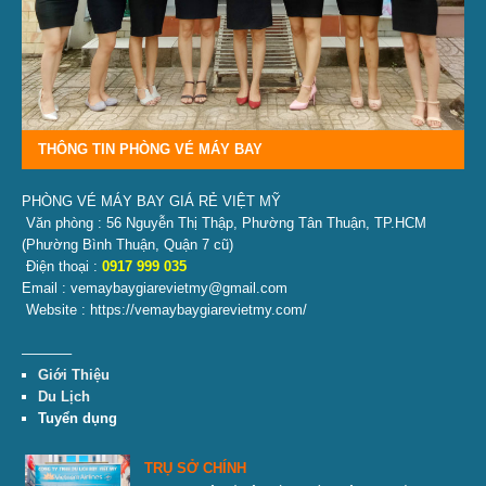
THÔNG TIN PHÒNG VÉ MÁY BAY
PHÒNG VÉ MÁY BAY GIÁ RẺ VIỆT MỸ
Văn phòng : 56 Nguyễn Thị Thập, Phường Tân Thuận, TP.HCM
(Phường Bình Thuận, Quận 7 cũ)
Điện thoại :
0917 999 035
Email : vemaybaygiarevietmy@gmail.com
Website : https://vemaybaygiarevietmy.com/
———–
Giới Thiệu
Du Lịch
Tuyển dụng
TRỤ SỞ CHÍNH